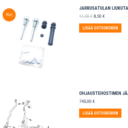
JARRUSATULAN LIUKUTA
Ale!
Alkuperäinen
Nykyinen
11,50
€
8,50
€
hinta
hinta
oli:
on:
LISÄÄ OSTOSKORIIN
11,50 €.
8,50 €.
OHJAUSTEHOSTIMEN JÄÄ
745,00
€
LISÄÄ OSTOSKORIIN