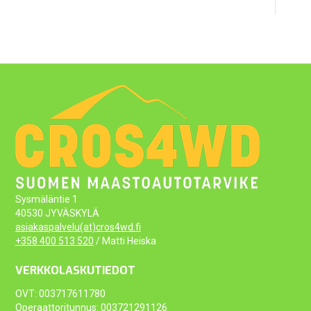
Sysmäläntie 1
40530 JYVÄSKYLÄ
asiakaspalvelu(at)cros4wd.fi
+358 400 513 520
/ Matti Heiska
VERKKOLASKUTIEDOT
OVT: 003717611780
Operaattoritunnus: 003721291126