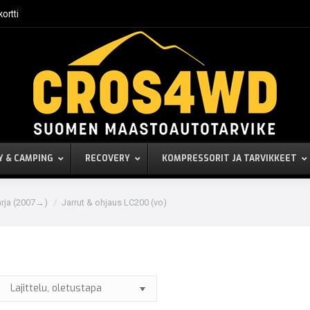
kortti
Y & CAMPING
RECOVERY
KOMPRESSORIT JA TARVIKKEET
arja (2007→)
Jarrut & ohjaus LC200 (vo)