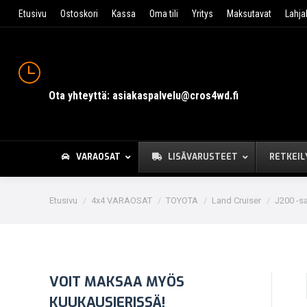
Etusivu
Ostoskori
Kassa
Oma tili
Yritys
Maksutavat
Lahja
Ota yhteyttä: asiakaspalvelu@cros4wd.fi
VARAOSAT
LISÄVARUSTEET
RETKEIL
You are here:
Etusivu
4x4 VARAOSAT
TOYOTA
Land Cruiser
J200 -s
VOIT MAKSAA MYÖS
KUUKAUSIERISSÄ!