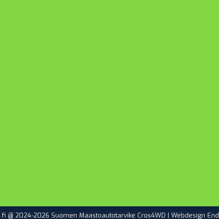
.fi @ 2024-2026 Suomen Maastoautotarvike Cros4WD | Webdesign
End