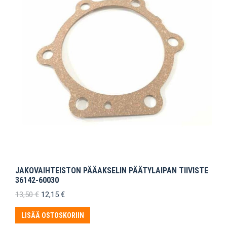
JAKOVAIHTEISTON PÄÄAKSELIN PÄÄTYLAIPAN TIIVISTE
36142-60030
Alkuperäinen
Nykyinen
13,50
€
12,15
€
hinta
hinta
oli:
on:
LISÄÄ OSTOSKORIIN
13,50 €.
12,15 €.