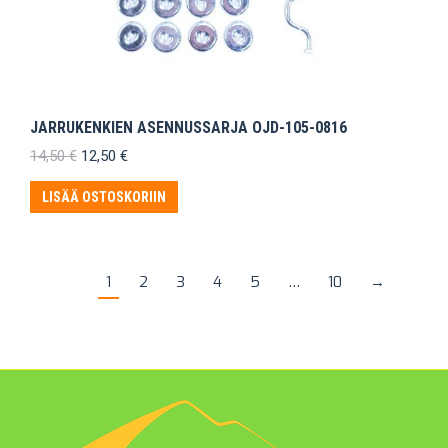
JARRUKENKIEN ASENNUSSARJA OJD-105-0816
Alkuperäinen
Nykyinen
14,50
€
12,50
€
hinta
hinta
oli:
on:
LISÄÄ OSTOSKORIIN
14,50 €.
12,50 €.
1
2
3
4
5
…
10
→