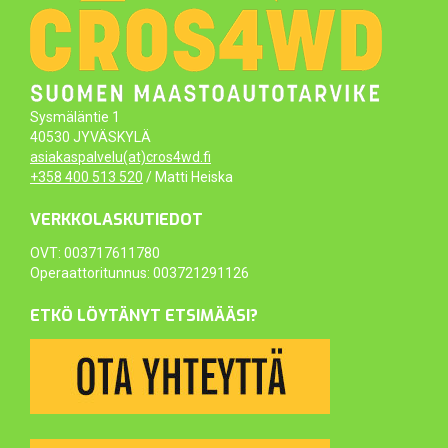
Sysmäläntie 1
40530 JYVÄSKYLÄ
asiakaspalvelu(at)cros4wd.fi
+358 400 513 520
/ Matti Heiska
VERKKOLASKUTIEDOT
OVT: 003717611780
Operaattoritunnus: 003721291126
ETKÖ LÖYTÄNYT ETSIMÄÄSI?