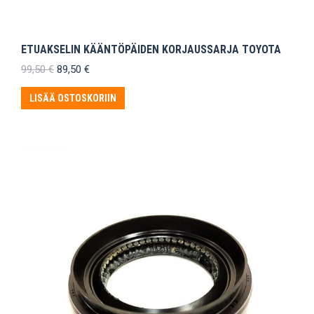
ETUAKSELIN KÄÄNTÖPÄIDEN KORJAUSSARJA TOYOTA
Alkuperäinen
Nykyinen
99,50
€
89,50
€
hinta
hinta
oli:
on:
LISÄÄ OSTOSKORIIN
99,50 €.
89,50 €.