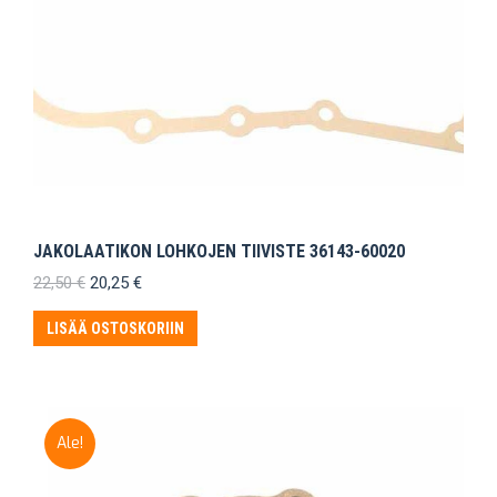
JAKOLAATIKON LOHKOJEN TIIVISTE 36143-60020
Alkuperäinen
Nykyinen
22,50
€
20,25
€
hinta
hinta
oli:
on:
LISÄÄ OSTOSKORIIN
22,50 €.
20,25 €.
Ale!