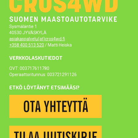
Sysmäläntie 1
40530 JYVÄSKYLÄ
asiakaspalvelu(at)cros4wd.fi
+358 400 513 520
/ Matti Heiska
VERKKOLASKUTIEDOT
OVT: 003717611780
Operaattoritunnus: 003721291126
ETKÖ LÖYTÄNYT ETSIMÄÄSI?