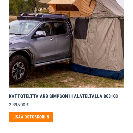
KATTOTELTTA ARB SIMPSON III ALATELTALLA 803103
2 395,00
€
LISÄÄ OSTOSKORIIN