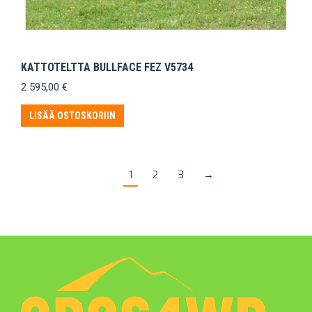
KATTOTELTTA BULLFACE FEZ V5734
2 595,00
€
LISÄÄ OSTOSKORIIN
1
2
3
→