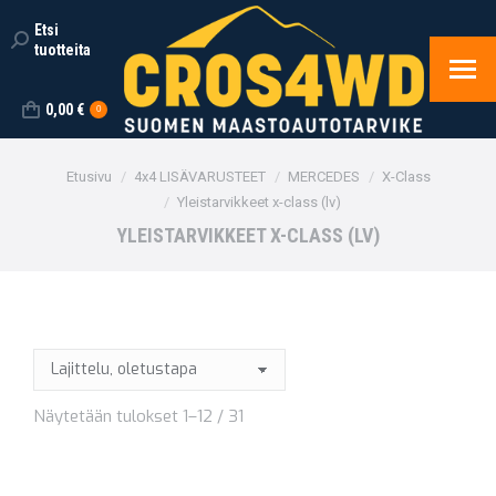
Etsi
Search:
tuotteita
0,00
€
0
You are here:
Etusivu
4x4 LISÄVARUSTEET
MERCEDES
X-Class
Yleistarvikkeet x-class (lv)
YLEISTARVIKKEET X-CLASS (LV)
Näytetään tulokset 1–12 / 31