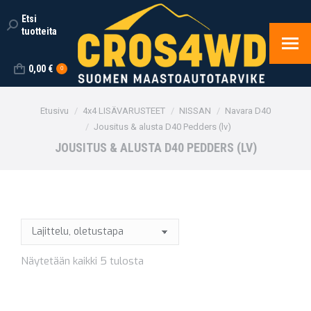
Etsi
Search:
tuotteita
0,00
€
0
You are here:
Etusivu
4x4 LISÄVARUSTEET
NISSAN
Navara D40
Jousitus & alusta D40 Pedders (lv)
JOUSITUS & ALUSTA D40 PEDDERS (LV)
Näytetään kaikki 5 tulosta