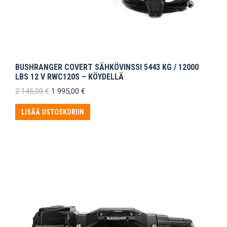
BUSHRANGER COVERT SÄHKÖVINSSI 5443 KG / 12000
LBS 12 V RWC120S – KÖYDELLÄ
Alkuperäinen
Nykyinen
2 145,00
€
1 995,00
€
hinta
hinta
oli:
on:
LISÄÄ OSTOSKORIIN
2
1
145,00 €.
995,00 €.