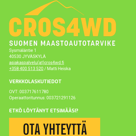
Sysmäläntie 1
40530 JYVÄSKYLÄ
asiakaspalvelu(at)cros4wd.fi
+358 400 513 520
/ Matti Heiska
VERKKOLASKUTIEDOT
OVT: 003717611780
Operaattoritunnus: 003721291126
ETKÖ LÖYTÄNYT ETSIMÄÄSI?