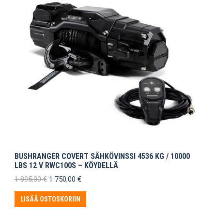
BUSHRANGER COVERT SÄHKÖVINSSI 4536 KG / 10000
LBS 12 V RWC100S – KÖYDELLÄ
Alkuperäinen
Nykyinen
1 895,00
€
1 750,00
€
hinta
hinta
oli:
on:
LISÄÄ OSTOSKORIIN
1
1
895,00 €.
750,00 €.