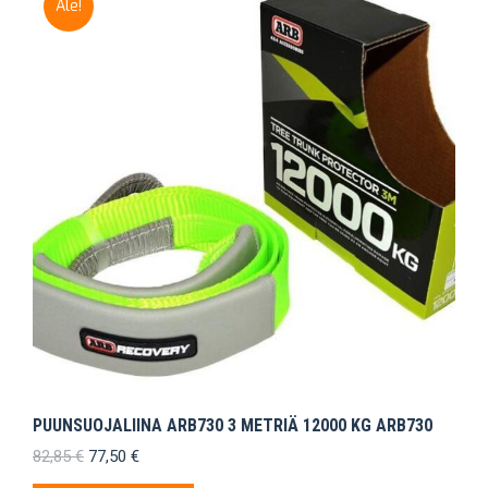
Ale!
PUUNSUOJALIINA ARB730 3 METRIÄ 12000 KG ARB730
Alkuperäinen
Nykyinen
82,85
€
77,50
€
hinta
hinta