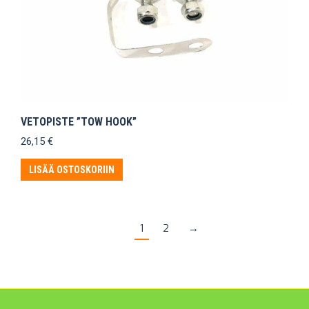
VETOPISTE ”TOW HOOK”
26,15
€
LISÄÄ OSTOSKORIIN
1
2
→