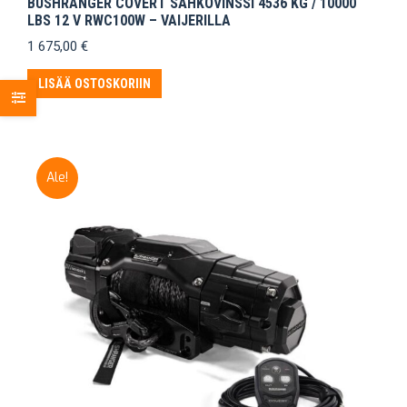
BUSHRANGER COVERT SÄHKÖVINSSI 4536 KG / 10000
LBS 12 V RWC100W – VAIJERILLA
1 675,00
€
LISÄÄ OSTOSKORIIN
Ale!