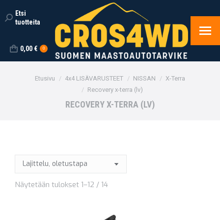
Etsi
Search:
tuotteita
0,00
€
0
You are here:
Etusivu
4x4 LISÄVARUSTEET
NISSAN
X-Terra
Recovery x-terra (lv)
RECOVERY X-TERRA (LV)
Näytetään tulokset 1–12 / 14