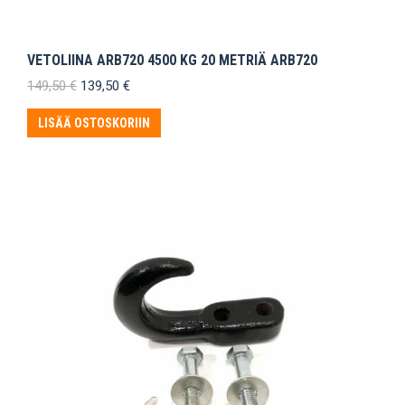
VETOLIINA ARB720 4500 KG 20 METRIÄ ARB720
Alkuperäinen
Nykyinen
149,50
€
139,50
€
hinta
hinta
oli:
on:
LISÄÄ OSTOSKORIIN
149,50 €.
139,50 €.