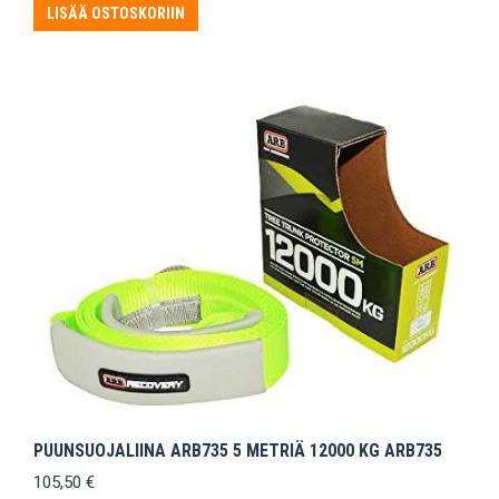
oli:
on:
LISÄÄ OSTOSKORIIN
82,85 €.
77,50 €.
PUUNSUOJALIINA ARB735 5 METRIÄ 12000 KG ARB735
105,50
€