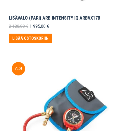
LISÄVALO (PARI) ARB INTENSITY IQ ARBVX17B
Alkuperäinen
Nykyinen
2 120,00
€
1 995,00
€
hinta
hinta
oli:
on:
LISÄÄ OSTOSKORIIN
2
1
120,00 €.
995,00 €.
Ale!