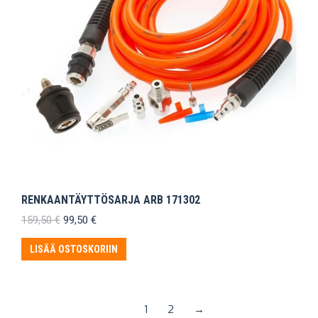
RENKAANTÄYTTÖSARJA ARB 171302
Alkuperäinen
Nykyinen
159,50
€
99,50
€
hinta
hinta
oli:
on:
LISÄÄ OSTOSKORIIN
159,50 €.
99,50 €.
1
2
→