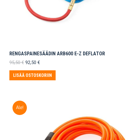
RENGASPAINESÄÄDIN ARB600 E-Z DEFLATOR
Alkuperäinen
Nykyinen
95,50
€
92,50
€
hinta
hinta
oli:
on:
LISÄÄ OSTOSKORIIN
95,50 €.
92,50 €.
Ale!