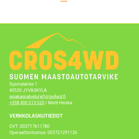
Sysmäläntie 1
40530 JYVÄSKYLÄ
asiakaspalvelu(at)cros4wd.fi
+358 400 513 520
/ Matti Heiska
VERKKOLASKUTIEDOT
OVT: 003717611780
Operaattoritunnus: 003721291126