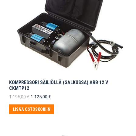
KOMPRESSORI SÄILIÖLLÄ (SALKUSSA) ARB 12 V
CKMTP12
Alkuperäinen
Nykyinen
1 195,00
€
1 125,00
€
hinta
hinta
oli:
on:
LISÄÄ OSTOSKORIIN
1
1
195,00 €.
125,00 €.