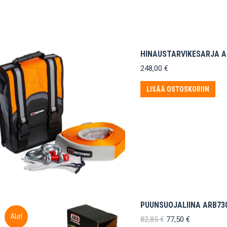
HINAUSTARVIKESARJA AR
248,00
€
LISÄÄ OSTOSKORIIN
PUUNSUOJALIINA ARB730
Ale!
Alkuperäinen
Nykyinen
82,85
€
77,50
€