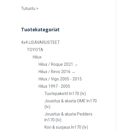
Tutustu >
Tuotekategoriat
4x4 LISÄVARUSTEET
TOYOTA
Hilux
Hilux / Roque 2021 →
Hilux / Revo 2016 →
Hilux / Vigo 2005 - 2015
Hilux 1997 - 2005
Tuotepaketit ln170 (lv)
Jousitus & alusta OME ln170
(lv)
Jousitus & alusta Pedders
ln170 (lv)
Kori & suojaus ln170 (lv)