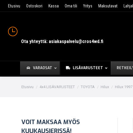
Etusivu
Ostoskori
Kassa
Oma tili
Yritys
Maksutavat
Lahja
Ota yhteyttä: asiakaspalvelu@cros4wd.fi
VARAOSAT
LISÄVARUSTEET
RETKEIL
You are here:
Etusivu
4x4 LISÄVARUSTEET
TOYOTA
Hilux
Hilux 1997
VOIT MAKSAA MYÖS
KUUKAUSIERISSÄ!