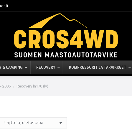
kortti
Y & CAMPING
RECOVERY
KOMPRESSORIT JA TARVIKKEET
 - 2005
Recovery ln170 (lv)