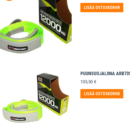
hinta
hinta
oli:
on:
LISÄÄ OSTOSKORIIN
82,85 €.
77,50 €.
PUUNSUOJALIINA ARB735
105,50
€
LISÄÄ OSTOSKORIIN