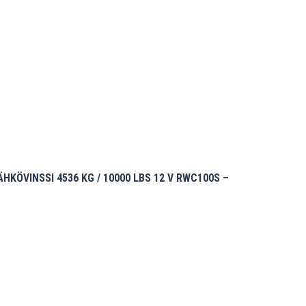
KÖVINSSI 4536 KG / 10000 LBS 12 V RWC100S –
inen
0 €.