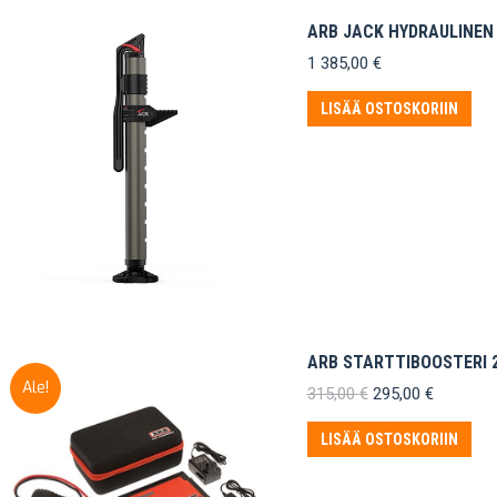
ARB JACK HYDRAULINEN
1 385,00
€
LISÄÄ OSTOSKORIIN
ARB STARTTIBOOSTERI 
Ale!
Alkuperäinen
Nykyinen
315,00
€
295,00
€
hinta
hinta
oli:
on:
LISÄÄ OSTOSKORIIN
315,00 €.
295,00 €.