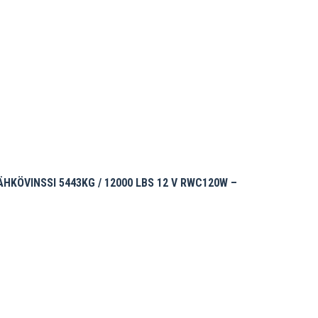
inen
0 €.
KÖVINSSI 5443KG / 12000 LBS 12 V RWC120W –