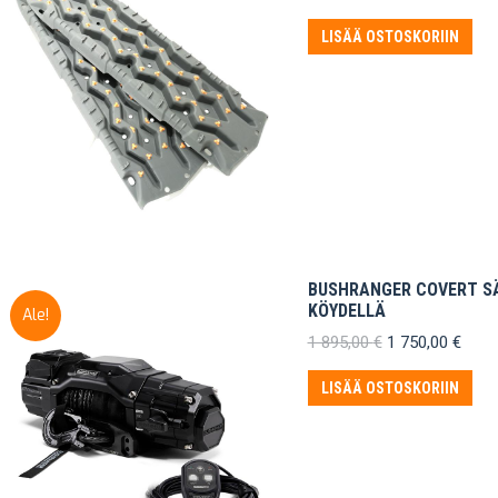
LISÄÄ OSTOSKORIIN
BUSHRANGER COVERT SÄH
KÖYDELLÄ
Ale!
Alkuperäinen
Nyky
1 895,00
€
1 750,00
€
hinta
hinta
oli:
on:
LISÄÄ OSTOSKORIIN
1
1
895,00 €.
750,0