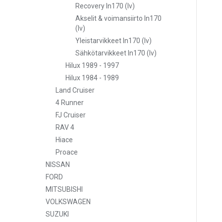
Recovery ln170 (lv)
Akselit & voimansiirto ln170
(lv)
Yleistarvikkeet ln170 (lv)
Sähkötarvikkeet ln170 (lv)
Hilux 1989 - 1997
Hilux 1984 - 1989
Land Cruiser
4 Runner
FJ Cruiser
RAV 4
Hiace
Proace
NISSAN
FORD
MITSUBISHI
VOLKSWAGEN
SUZUKI