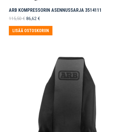
ARB KOMPRESSORIN ASENNUSSARJA 3514111
Alkuperäinen
Nykyinen
115,50
€
86,62
€
hinta
hinta
oli:
on:
LISÄÄ OSTOSKORIIN
115,50 €.
86,62 €.