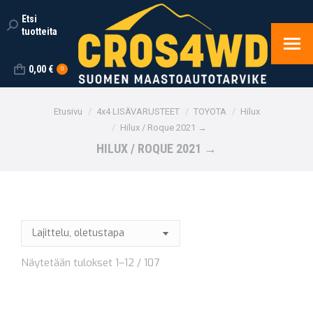
Etsi
Search:
tuotteita
0,00
€
0
You are here:
Etusivu
4x4 LISÄVARUSTEET
TOYOTA
Hilux
Hilux / Roque 2021 →
HILUX / ROQUE 2021 →
Näytetään tulokset 1–12 / 107