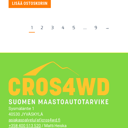
LISÄÄ OSTOSKORIIN
1
2
3
4
5
…
9
→
Sysmäläntie 1
40530 JYVÄSKYLÄ
asiakaspalvelu(at)cros4wd.fi
+358 400 513 520
/ Matti Heiska