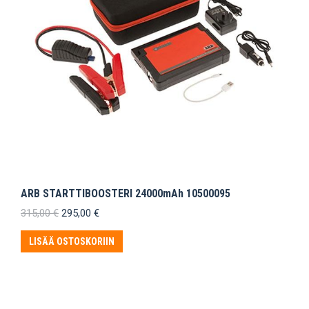
ARB STARTTIBOOSTERI 24000mAh 10500095
Alkuperäinen
Nykyinen
315,00
€
295,00
€
hinta
hinta
oli:
on:
LISÄÄ OSTOSKORIIN
315,00 €.
295,00 €.