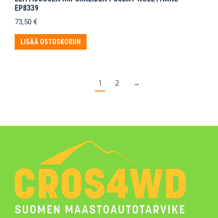
EP8339
73,50
€
LISÄÄ OSTOSKORIIN
1
2
→