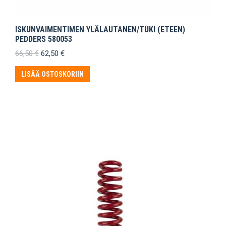
ISKUNVAIMENTIMEN YLÄLAUTANEN/TUKI (ETEEN)
PEDDERS 580053
Alkuperäinen
Nykyinen
66,50
€
62,50
€
hinta
hinta
oli:
on:
LISÄÄ OSTOSKORIIN
66,50 €.
62,50 €.