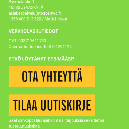
Sysmäläntie 1
40530 JYVÄSKYLÄ
asiakaspalvelu(at)cros4wd.fi
+358 400 513 520
/ Matti Heiska
VERKKOLASKUTIEDOT
OVT: 003717611780
Operaattoritunnus: 003721291126
ETKÖ LÖYTÄNYT ETSIMÄÄSI?
Saat sähköpostiisi ajankohtaisi tarjouksia sekä tietoa
tuoteuutuuksista.