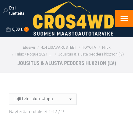
Etsi
Search:
tuotteita
0,00
€
0
You are here:
Etusivu
4x4 LISÄVARUSTEET
TOYOTA
Hilux
Hilux / Roque 2021 →
Jousitus & alusta pedders hlx21on (lv)
JOUSITUS & ALUSTA PEDDERS HLX21ON (LV)
Näytetään tulokset 1–12 / 15