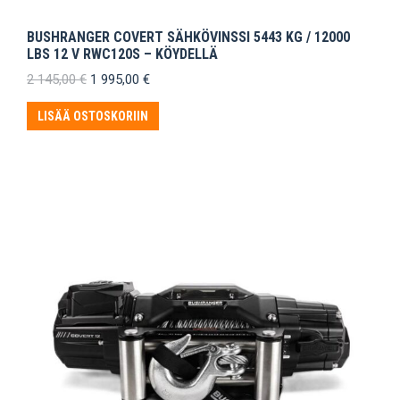
BUSHRANGER COVERT SÄHKÖVINSSI 5443 KG / 12000
LBS 12 V RWC120S – KÖYDELLÄ
Alkuperäinen
Nykyinen
2 145,00
€
1 995,00
€
hinta
hinta
oli:
on:
LISÄÄ OSTOSKORIIN
2
1
145,00 €.
995,00 €.