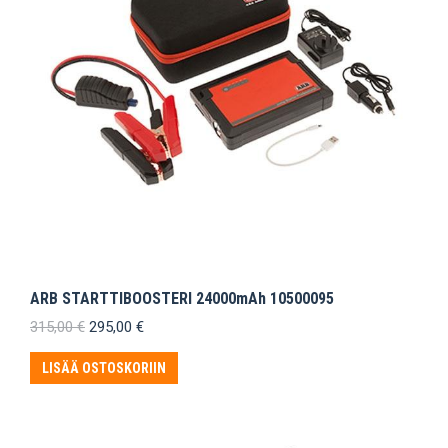
ARB STARTTIBOOSTERI 24000mAh 10500095
Alkuperäinen
Nykyinen
315,00
€
295,00
€
hinta
hinta
oli:
on:
LISÄÄ OSTOSKORIIN
315,00 €.
295,00 €.