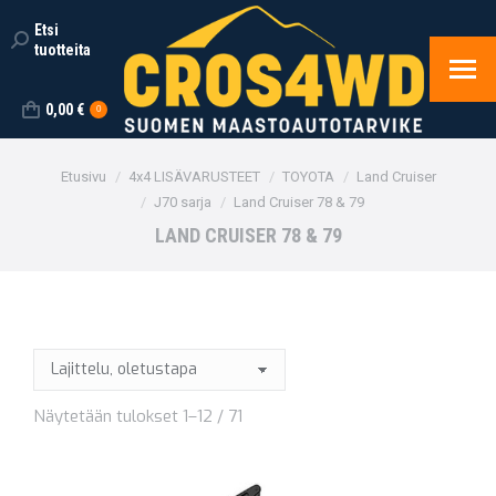
Etsi
Search:
tuotteita
0,00
€
0
You are here:
Etusivu
4x4 LISÄVARUSTEET
TOYOTA
Land Cruiser
J70 sarja
Land Cruiser 78 & 79
LAND CRUISER 78 & 79
Näytetään tulokset 1–12 / 71