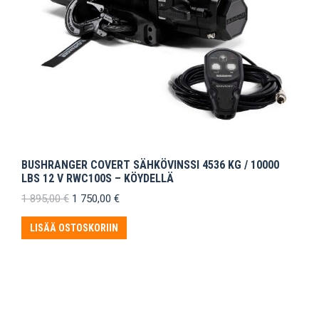
BUSHRANGER COVERT SÄHKÖVINSSI 4536 KG / 10000
LBS 12 V RWC100S – KÖYDELLÄ
Alkuperäinen
Nykyinen
1 895,00
€
1 750,00
€
hinta
hinta
oli:
on:
LISÄÄ OSTOSKORIIN
1
1
895,00 €.
750,00 €.