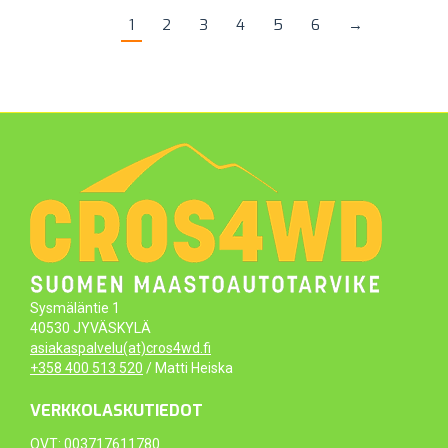
1
2
3
4
5
6
→
Sysmäläntie 1
40530 JYVÄSKYLÄ
asiakaspalvelu(at)cros4wd.fi
+358 400 513 520
/ Matti Heiska
VERKKOLASKUTIEDOT
OVT: 003717611780