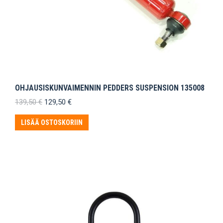
OHJAUSISKUNVAIMENNIN PEDDERS SUSPENSION 135008
Alkuperäinen
Nykyinen
139,50
€
129,50
€
hinta
hinta
oli:
on:
LISÄÄ OSTOSKORIIN
139,50 €.
129,50 €.