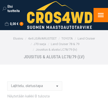
Etsi
Search:
tuotteita
0,00
€
0
You are here:
Etusivu
4x4 LISÄVARUSTEET
TOYOTA
Land Cruiser
J70 sarja
Land Cruiser 78 & 79
Jousitus & alusta LC78/79 (lv)
JOUSITUS & ALUSTA LC78/79 (LV)
Näytetään kaikki 8 tulosta