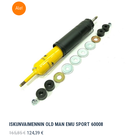
Ale!
ISKUNVAIMENNIN OLD MAN EMU SPORT 60008
Alkuperäinen
Nykyinen
165,85
€
124,39
€