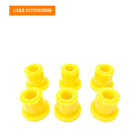
hinta
hinta
oli:
on:
LISÄÄ OSTOSKORIIN
165,85 €.
124,39 €.