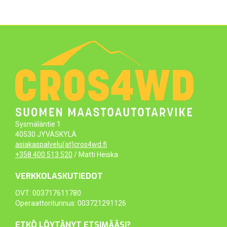
Sysmäläntie 1
40530 JYVÄSKYLÄ
asiakaspalvelu(at)cros4wd.fi
+358 400 513 520
/ Matti Heiska
VERKKOLASKUTIEDOT
OVT: 003717611780
Operaattoritunnus: 003721291126
ETKÖ LÖYTÄNYT ETSIMÄÄSI?