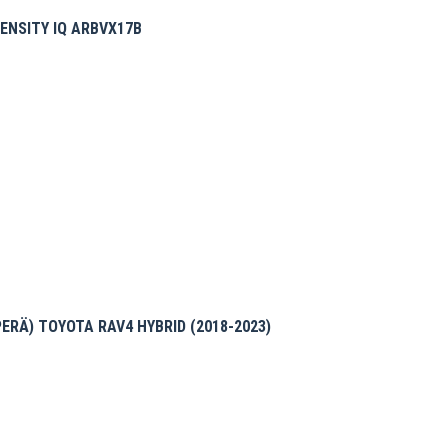
TENSITY IQ ARBVX17B
inen
0 €.
RÄ) TOYOTA RAV4 HYBRID (2018-2023)