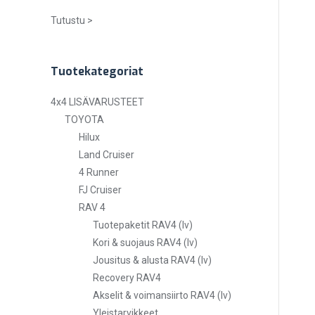
Tutustu >
Tuotekategoriat
4x4 LISÄVARUSTEET
TOYOTA
Hilux
Land Cruiser
4 Runner
FJ Cruiser
RAV 4
Tuotepaketit RAV4 (lv)
Kori & suojaus RAV4 (lv)
Jousitus & alusta RAV4 (lv)
Recovery RAV4
Akselit & voimansiirto RAV4 (lv)
Yleistarvikkeet