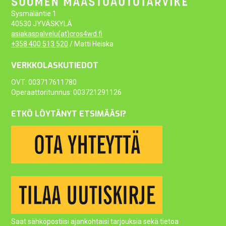
Sysmäläntie 1
40530 JYVÄSKYLÄ
asiakaspalvelu(at)cros4wd.fi
+358 400 513 520
/ Matti Heiska
VERKKOLASKUTIEDOT
OVT: 003717611780
Operaattoritunnus: 003721291126
ETKÖ LÖYTÄNYT ETSIMÄÄSI?
Saat sähköpostiisi ajankohtaisi tarjouksia sekä tietoa