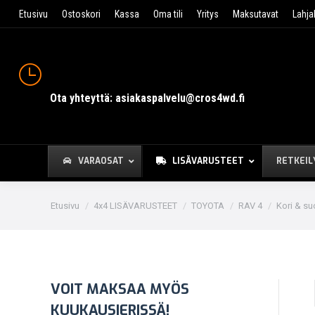
Etusivu
Ostoskori
Kassa
Oma tili
Yritys
Maksutavat
Lahja
Ota yhteyttä: asiakaspalvelu@cros4wd.fi
VARAOSAT
LISÄVARUSTEET
RETKEIL
You are here:
Etusivu
4x4 LISÄVARUSTEET
TOYOTA
RAV 4
Kori & su
VOIT MAKSAA MYÖS
KUUKAUSIERISSÄ!