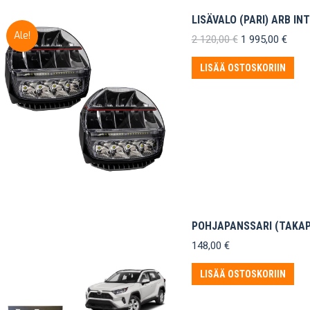
LISÄVALO (PARI) ARB IN
Ale!
Alkuperäinen
Nyky
2 120,00
€
1 995,00
€
hinta
hinta
oli:
on:
LISÄÄ OSTOSKORIIN
2
1
120,00 €.
995,0
POHJAPANSSARI (TAKAPE
148,00
€
LISÄÄ OSTOSKORIIN