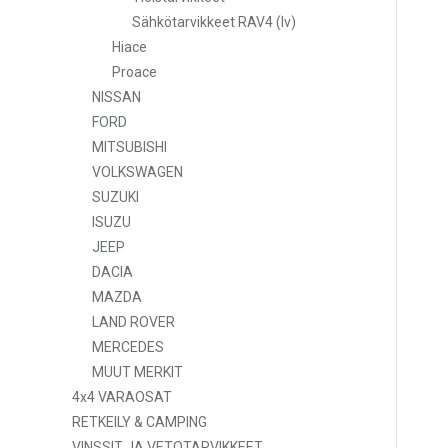
Sähkötarvikkeet RAV4 (lv)
Hiace
Proace
NISSAN
FORD
MITSUBISHI
VOLKSWAGEN
SUZUKI
ISUZU
JEEP
DACIA
MAZDA
LAND ROVER
MERCEDES
MUUT MERKIT
4x4 VARAOSAT
RETKEILY & CAMPING
VINSSIT JA VETOTARVIKKEET