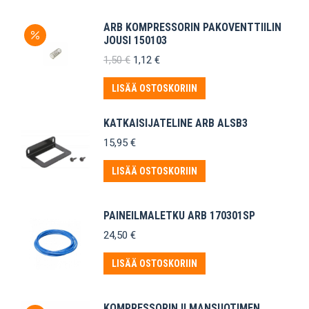
ARB KOMPRESSORIN PAKOVENTTIILIN
JOUSI 150103
Alkuperäinen
Nykyinen
1,50
€
1,12
€
hinta
hinta
oli:
on:
LISÄÄ OSTOSKORIIN
1,50 €.
1,12 €.
KATKAISIJATELINE ARB ALSB3
15,95
€
LISÄÄ OSTOSKORIIN
PAINEILMALETKU ARB 170301SP
24,50
€
LISÄÄ OSTOSKORIIN
KOMPRESSORIN ILMANSUOTIMEN