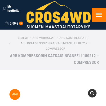
Etsi
Search:
tuotteita
0,00
€
0
You are here:
Etusivu
ARB VARAOSAT
ARB KOMPRESSORIT
ARB KOMPRESSORIN KATKAISINPANEELI 180212 –
COMPRESSOR
ARB KOMPRESSORIN KATKAISINPANEELI 180212 –
COMPRESSOR
Ale!