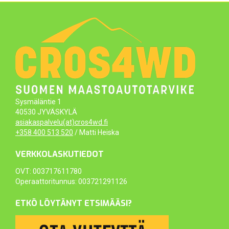
Sysmäläntie 1
40530 JYVÄSKYLÄ
asiakaspalvelu(at)cros4wd.fi
+358 400 513 520
/ Matti Heiska
VERKKOLASKUTIEDOT
OVT: 003717611780
Operaattoritunnus: 003721291126
ETKÖ LÖYTÄNYT ETSIMÄÄSI?