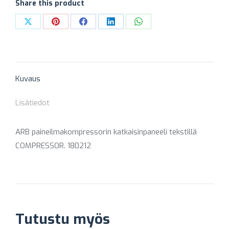
Share this product
Share
Share
Share
Share
Share
on
on
on
on
on
X
Pinterest
Facebook
LinkedIn
WhatsApp
Kuvaus
Lisätiedot
ARB paineilmakompressorin katkaisinpaneeli tekstillä
COMPRESSOR. 180212
Tutustu myös