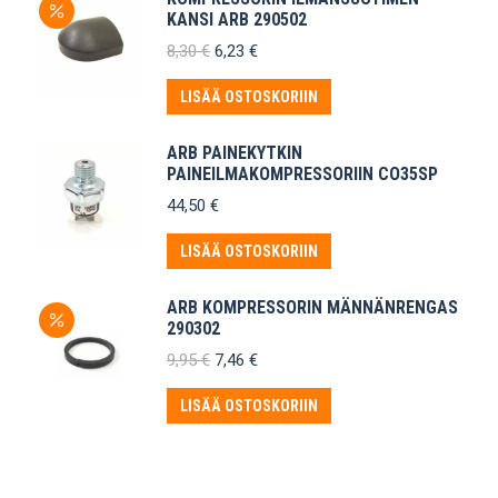
KANSI ARB 290502
Alkuperäinen
Nykyinen
8,30
€
6,23
€
hinta
hinta
oli:
on:
LISÄÄ OSTOSKORIIN
8,30 €.
6,23 €.
ARB PAINEKYTKIN
PAINEILMAKOMPRESSORIIN CO35SP
44,50
€
LISÄÄ OSTOSKORIIN
ARB KOMPRESSORIN MÄNNÄNRENGAS
290302
Alkuperäinen
Nykyinen
9,95
€
7,46
€
hinta
hinta
oli:
on:
LISÄÄ OSTOSKORIIN
9,95 €.
7,46 €.