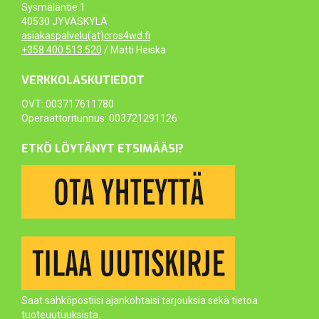
Sysmäläntie 1
40530 JYVÄSKYLÄ
asiakaspalvelu(at)cros4wd.fi
+358 400 513 520
/ Matti Heiska
VERKKOLASKUTIEDOT
OVT: 003717611780
Operaattoritunnus: 003721291126
ETKÖ LÖYTÄNYT ETSIMÄÄSI?
Saat sähköpostiisi ajankohtaisi tarjouksia sekä tietoa
tuoteuutuuksista.