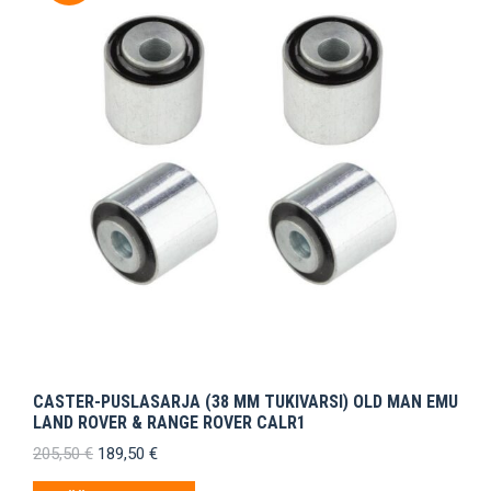
CASTER-PUSLASARJA (38 MM TUKIVARSI) OLD MAN EMU
LAND ROVER & RANGE ROVER CALR1
Alkuperäinen
Nykyinen
205,50
€
189,50
€
hinta
hinta