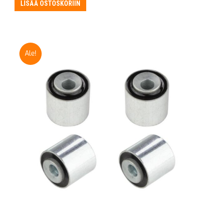
oli:
on:
LISÄÄ OSTOSKORIIN
205,50 €.
189,50 €.
Ale!