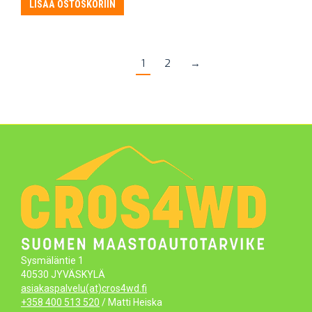
oli:
on:
LISÄÄ OSTOSKORIIN
302,15 €.
226,61 €.
1
2
→
Sysmäläntie 1
40530 JYVÄSKYLÄ
asiakaspalvelu(at)cros4wd.fi
+358 400 513 520
/ Matti Heiska