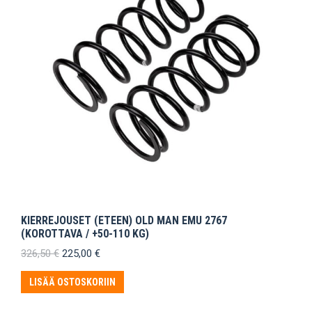
KIERREJOUSET (ETEEN) OLD MAN EMU 2767
(KOROTTAVA / +50-110 KG)
Alkuperäinen
Nykyinen
326,50
€
225,00
€
hinta
hinta
oli:
on:
LISÄÄ OSTOSKORIIN
326,50 €.
225,00 €.