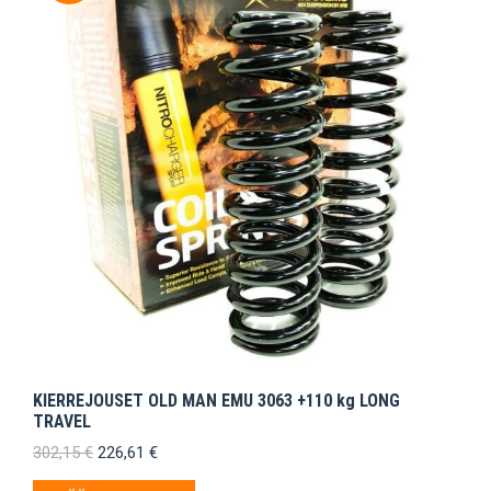
KIERREJOUSET OLD MAN EMU 3063 +110 kg LONG
TRAVEL
Alkuperäinen
Nykyinen
302,15
€
226,61
€
hinta
hinta