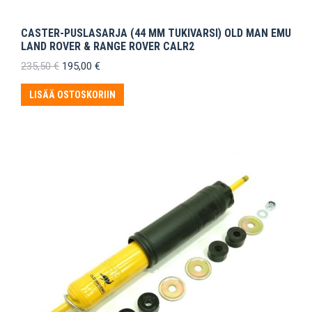
CASTER-PUSLASARJA (44 MM TUKIVARSI) OLD MAN EMU
LAND ROVER & RANGE ROVER CALR2
Alkuperäinen
Nykyinen
235,50
€
195,00
€
hinta
hinta
oli:
on:
LISÄÄ OSTOSKORIIN
235,50 €.
195,00 €.