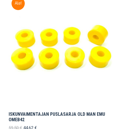
Ale!
ISKUNVAIMENTAJAN PUSLASARJA OLD MAN EMU
OMEB42
Alkuperäinen
Nykyinen
59,50
€
44,62
€