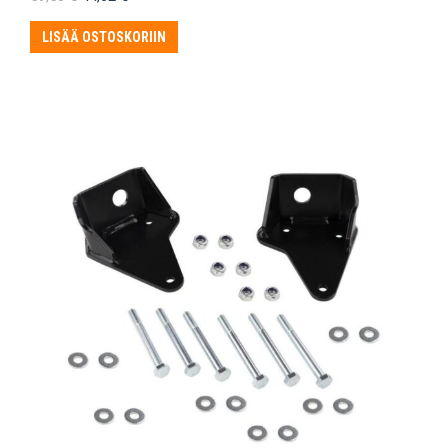
hinta
hinta
oli:
on:
LISÄÄ OSTOSKORIIN
59,50 €.
44,62 €.