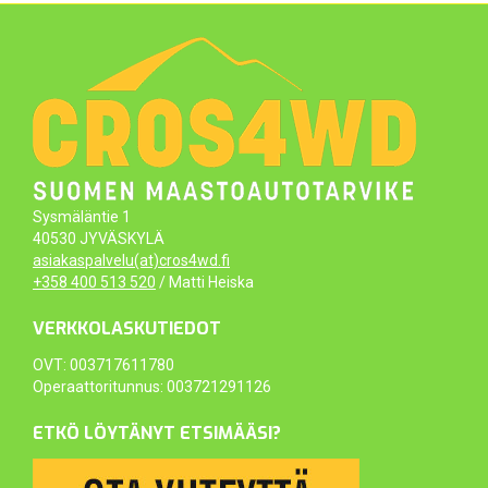
Sysmäläntie 1
40530 JYVÄSKYLÄ
asiakaspalvelu(at)cros4wd.fi
+358 400 513 520
/ Matti Heiska
VERKKOLASKUTIEDOT
OVT: 003717611780
Operaattoritunnus: 003721291126
ETKÖ LÖYTÄNYT ETSIMÄÄSI?