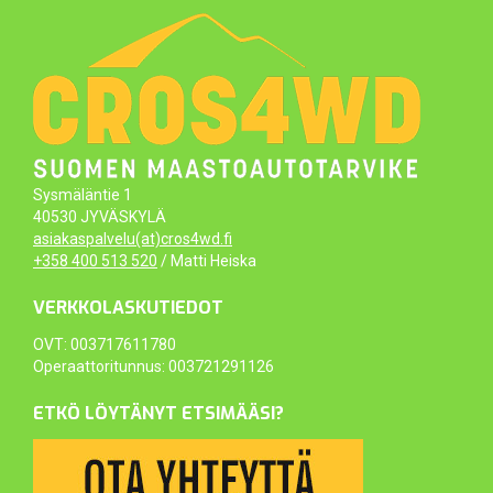
Sysmäläntie 1
40530 JYVÄSKYLÄ
asiakaspalvelu(at)cros4wd.fi
+358 400 513 520
/ Matti Heiska
VERKKOLASKUTIEDOT
OVT: 003717611780
Operaattoritunnus: 003721291126
ETKÖ LÖYTÄNYT ETSIMÄÄSI?