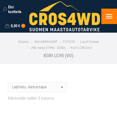
Etsi
Search:
tuotteita
0,00
€
0
You are here:
Etusivu
4x4 VARAOSAT
TOYOTA
Land Cruiser
J90 -sarja (1996 - 2002)
Kori LC90 (vo)
KORI LC90 (VO)
Näytetään kaikki 3 tulosta