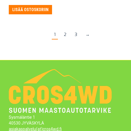
LISÄÄ OSTOSKORIIN
1
2
3
→
Sysmäläntie 1
40530 JYVÄSKYLÄ
asiakaspalvelu(at)cros4wd.fi