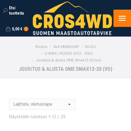
Etsi
Search:
tuotteita
0,00
€
0
You are here:
Etusivu
4x4 VARAOSAT
ISUZU
D-MAX / RODEO 2012 - 2020
Jousitus & alusta OME dmax12-20 (vo)
JOUSITUS & ALUSTA OME DMAX12-20 (VO)
Näytetään tulokset 1–12 / 29