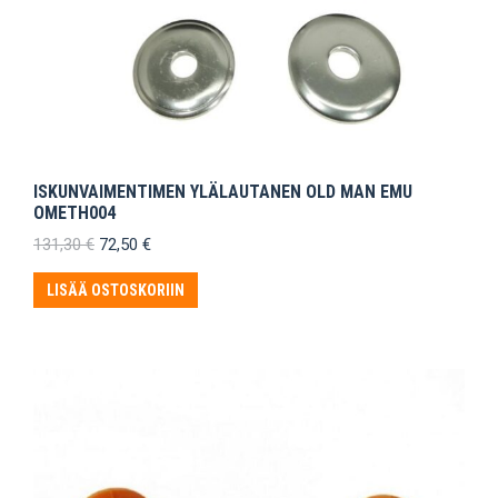
ISKUNVAIMENTIMEN YLÄLAUTANEN OLD MAN EMU
OMETH004
Alkuperäinen
Nykyinen
131,30
€
72,50
€
hinta
hinta
oli:
on:
LISÄÄ OSTOSKORIIN
131,30 €.
72,50 €.