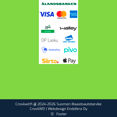
Cros4wd.fi @ 2024-2026 Suomen Maastoautotarvike
Cros4WD | Webdesign
Endofera Oy
Footer