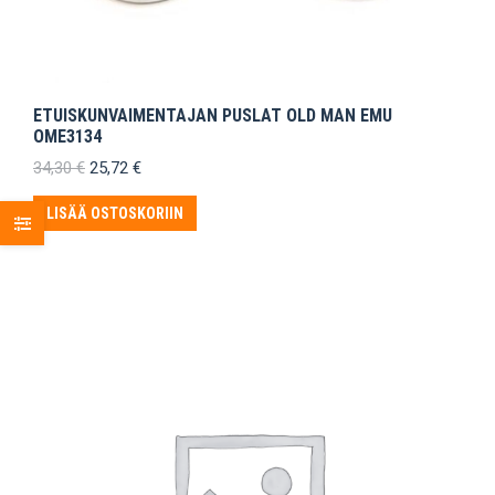
ETUISKUNVAIMENTAJAN PUSLAT OLD MAN EMU
OME3134
Alkuperäinen
Nykyinen
34,30
€
25,72
€
hinta
hinta
oli:
on:
LISÄÄ OSTOSKORIIN
34,30 €.
25,72 €.