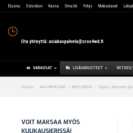
Etusivu
Ostoskori
Kassa
Oma tili
Yritys
Maksutavat
Lahja
Ota yhteyttä: asiakaspalvelu@cros4wd.fi
VARAOSAT
LISÄVARUSTEET
RETKEIL
You are here:
Etusivu
4x4 VARAOSAT
MITSUBISHI
Pajero / Montero Sp
VOIT MAKSAA MYÖS
KUUKAUSIERISSÄ!