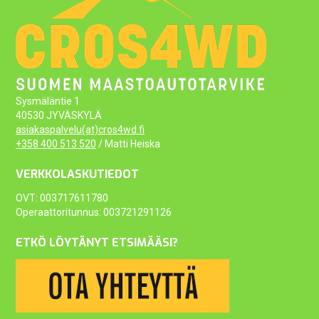
Sysmäläntie 1
40530 JYVÄSKYLÄ
asiakaspalvelu(at)cros4wd.fi
+358 400 513 520
/ Matti Heiska
VERKKOLASKUTIEDOT
OVT: 003717611780
Operaattoritunnus: 003721291126
ETKÖ LÖYTÄNYT ETSIMÄÄSI?