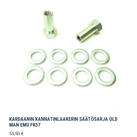
KARDAANIN KANNATINLAAKERIN SÄÄTÖSARJA OLD
MAN EMU FK57
55,50
€