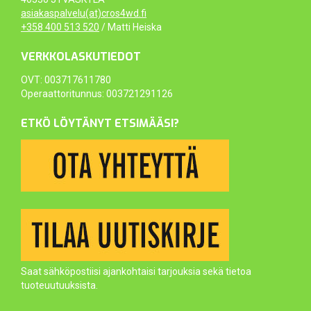
asiakaspalvelu(at)cros4wd.fi
+358 400 513 520
/ Matti Heiska
VERKKOLASKUTIEDOT
OVT: 003717611780
Operaattoritunnus: 003721291126
ETKÖ LÖYTÄNYT ETSIMÄÄSI?
Saat sähköpostiisi ajankohtaisi tarjouksia sekä tietoa
tuoteuutuuksista.