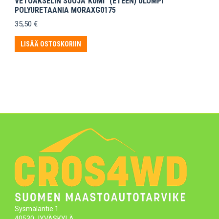
VETOAKSELIN SUOJA”KUMI” (ETEEN) ULOMPI
POLYURETAANIA MORAXG0175
35,50
€
LISÄÄ OSTOSKORIIN
Sysmäläntie 1
40530 JYVÄSKYLÄ