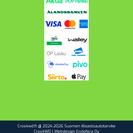
Cros4wd.fi @ 2024-2026 Suomen Maastoautotarvike
Cros4WD | Webdesign
Endofera Oy