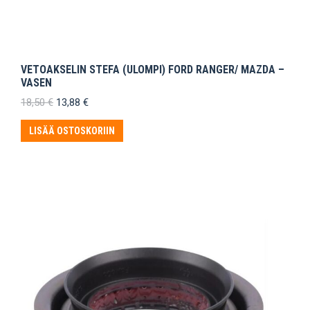
VETOAKSELIN STEFA (ULOMPI) FORD RANGER/ MAZDA –
VASEN
Alkuperäinen
Nykyinen
18,50
€
13,88
€
hinta
hinta
oli:
on:
LISÄÄ OSTOSKORIIN
18,50 €.
13,88 €.