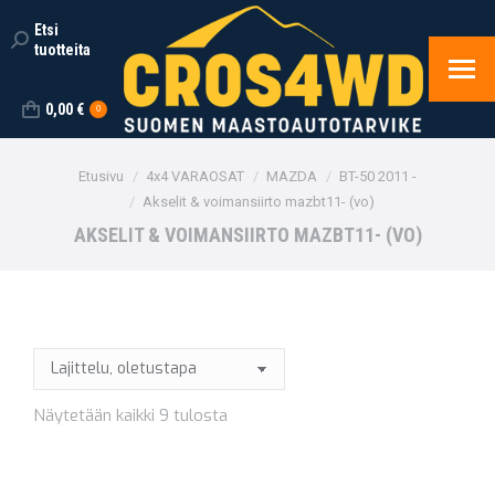
Etsi
Search:
tuotteita
0,00
€
0
You are here:
Etusivu
4x4 VARAOSAT
MAZDA
BT-50 2011 -
Akselit & voimansiirto mazbt11- (vo)
AKSELIT & VOIMANSIIRTO MAZBT11- (VO)
Näytetään kaikki 9 tulosta