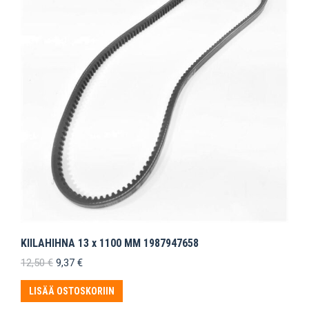
KIILAHIHNA 13 x 1100 MM 1987947658
Alkuperäinen
Nykyinen
12,50
€
9,37
€
hinta
hinta
oli:
on:
LISÄÄ OSTOSKORIIN
12,50 €.
9,37 €.