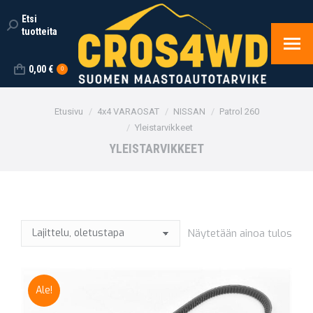
Etsi
Search:
tuotteita
0,00
€
0
You are here:
Etusivu
4x4 VARAOSAT
NISSAN
Patrol 260
Yleistarvikkeet
YLEISTARVIKKEET
Näytetään ainoa tulos
Ale!