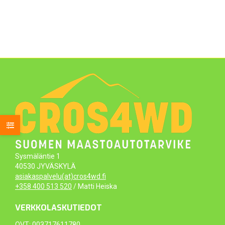
Sysmäläntie 1
40530 JYVÄSKYLÄ
asiakaspalvelu(at)cros4wd.fi
+358 400 513 520
/ Matti Heiska
VERKKOLASKUTIEDOT
OVT: 003717611780