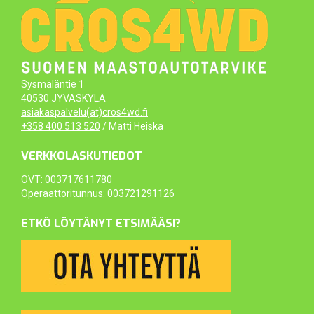
Sysmäläntie 1
40530 JYVÄSKYLÄ
asiakaspalvelu(at)cros4wd.fi
+358 400 513 520
/ Matti Heiska
VERKKOLASKUTIEDOT
OVT: 003717611780
Operaattoritunnus: 003721291126
ETKÖ LÖYTÄNYT ETSIMÄÄSI?