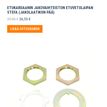
ETUKARDAANIN JAKOVAIHTEISTON ETUVETOLAIPAN
STEFA (JAKOLAATIKON PÄÄ)
Alkuperäinen
Nykyinen
29,50
€
26,55
€
hinta
hinta
oli:
on:
LISÄÄ OSTOSKORIIN
29,50 €.
26,55 €.