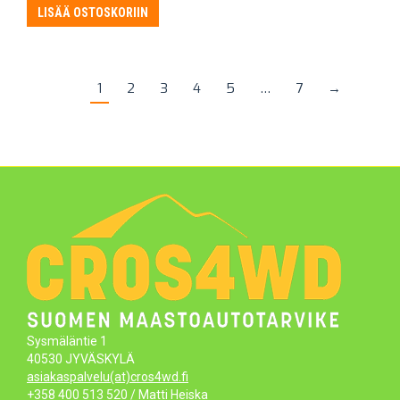
LISÄÄ OSTOSKORIIN
1
2
3
4
5
…
7
→
Sysmäläntie 1
40530 JYVÄSKYLÄ
asiakaspalvelu(at)cros4wd.fi
+358 400 513 520
/ Matti Heiska