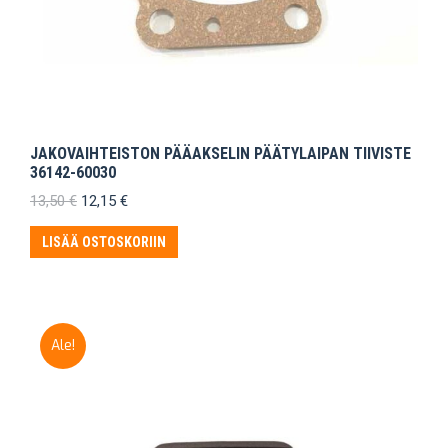
JAKOVAIHTEISTON PÄÄAKSELIN PÄÄTYLAIPAN TIIVISTE
36142-60030
Alkuperäinen
Nykyinen
13,50
€
12,15
€
hinta
hinta
oli:
on:
LISÄÄ OSTOSKORIIN
13,50 €.
12,15 €.
Ale!