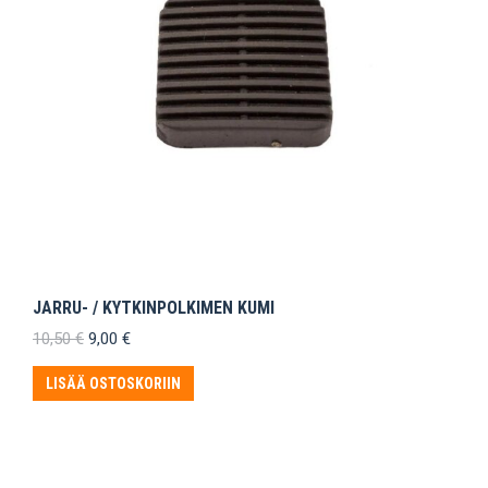
JARRU- / KYTKINPOLKIMEN KUMI
Alkuperäinen
Nykyinen
10,50
€
9,00
€
hinta
hinta
oli:
on:
LISÄÄ OSTOSKORIIN
10,50 €.
9,00 €.