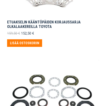
ETUAKSELIN KÄÄNTÖPÄIDEN KORJAUSSARJA
OLKALAAKEREILLA TOYOTA
Alkuperäinen
Nykyinen
159,50
€
152,50
€
hinta
hinta
oli:
on:
LISÄÄ OSTOSKORIIN
159,50 €.
152,50 €.