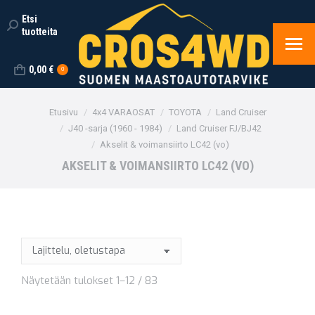
Etsi
Search:
tuotteita
0,00
€
0
You are here:
Etusivu
4x4 VARAOSAT
TOYOTA
Land Cruiser
J40 -sarja (1960 - 1984)
Land Cruiser FJ/BJ42
Akselit & voimansiirto LC42 (vo)
AKSELIT & VOIMANSIIRTO LC42 (VO)
Näytetään tulokset 1–12 / 83