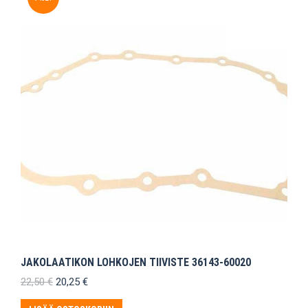
JAKOLAATIKON LOHKOJEN TIIVISTE 36143-60020
Alkuperäinen
Nykyinen
22,50
€
20,25
€
hinta
hinta
oli:
on: