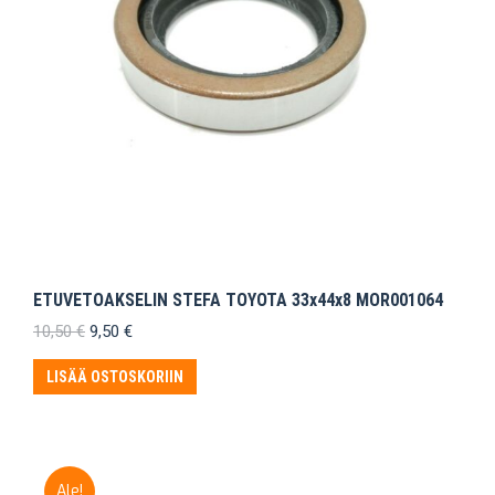
ETUVETOAKSELIN STEFA TOYOTA 33x44x8 MOR001064
Alkuperäinen
Nykyinen
10,50
€
9,50
€
hinta
hinta
oli:
on:
LISÄÄ OSTOSKORIIN
10,50 €.
9,50 €.
Ale!