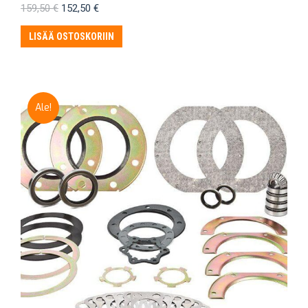
Alkuperäinen
Nykyinen
159,50
€
152,50
€
hinta
hinta
oli:
on:
LISÄÄ OSTOSKORIIN
159,50 €.
152,50 €.
Ale!