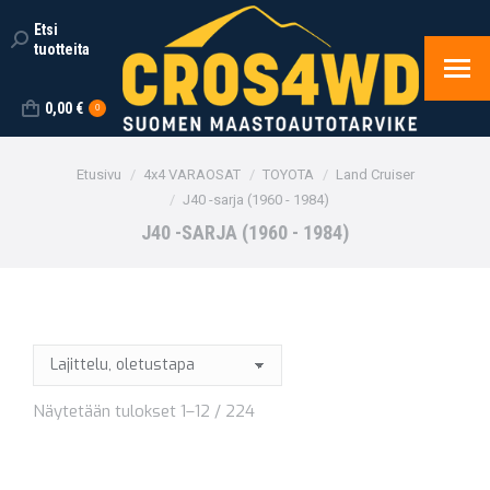
Etsi
Search:
tuotteita
0,00
€
0
You are here:
Etusivu
4x4 VARAOSAT
TOYOTA
Land Cruiser
J40 -sarja (1960 - 1984)
J40 -SARJA (1960 - 1984)
Näytetään tulokset 1–12 / 224