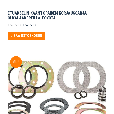
ETUAKSELIN KÄÄNTÖPÄIDEN KORJAUSSARJA
OLKALAAKEREILLA TOYOTA
Alkuperäinen
Nykyinen
159,50
€
152,50
€
hinta
hinta
oli:
on:
LISÄÄ OSTOSKORIIN
159,50 €.
152,50 €.
Ale!