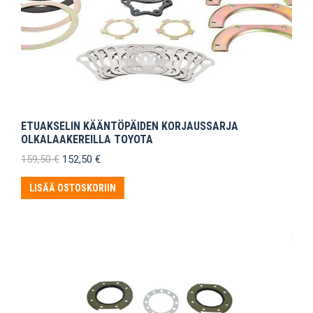
ETUAKSELIN KÄÄNTÖPÄIDEN KORJAUSSARJA
OLKALAAKEREILLA TOYOTA
Alkuperäinen
Nykyinen
159,50
€
152,50
€
hinta
hinta
oli:
on:
LISÄÄ OSTOSKORIIN
159,50 €.
152,50 €.