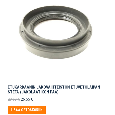
ETUKARDAANIN JAKOVAIHTEISTON ETUVETOLAIPAN
STEFA (JAKOLAATIKON PÄÄ)
Alkuperäinen
Nykyinen
29,50
€
26,55
€
hinta
hinta
oli:
on:
LISÄÄ OSTOSKORIIN
29,50 €.
26,55 €.