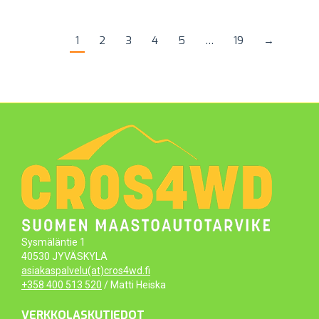
1
2
3
4
5
…
19
→
Sysmäläntie 1
40530 JYVÄSKYLÄ
asiakaspalvelu(at)cros4wd.fi
+358 400 513 520
/ Matti Heiska
VERKKOLASKUTIEDOT