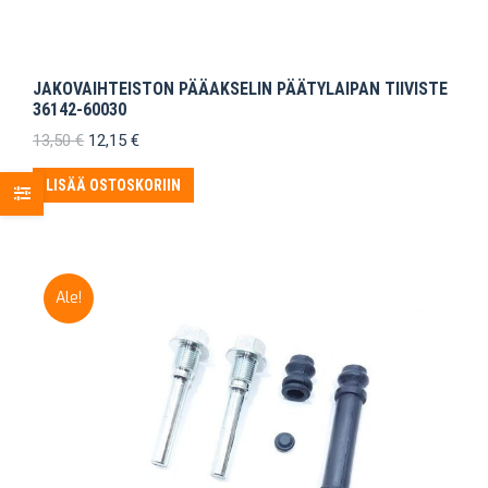
JAKOVAIHTEISTON PÄÄAKSELIN PÄÄTYLAIPAN TIIVISTE
36142-60030
Alkuperäinen
Nykyinen
13,50
€
12,15
€
hinta
hinta
oli:
on:
LISÄÄ OSTOSKORIIN
13,50 €.
12,15 €.
Ale!