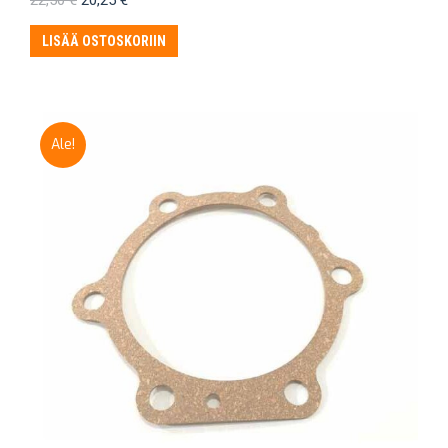
22,50
€
20,25
€
hinta
hinta
oli:
on:
LISÄÄ OSTOSKORIIN
22,50 €.
20,25 €.
Ale!