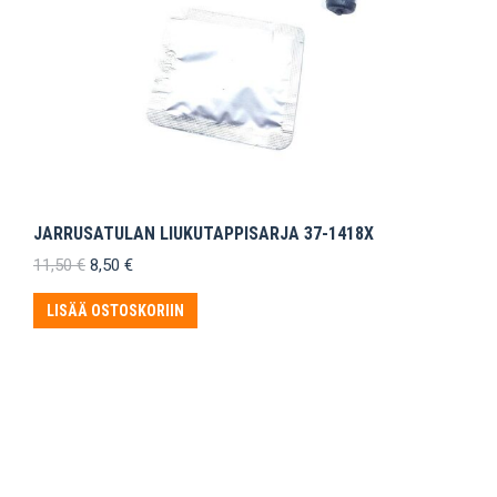
JARRUSATULAN LIUKUTAPPISARJA 37-1418X
Alkuperäinen
Nykyinen
11,50
€
8,50
€
hinta
hinta
oli:
on:
LISÄÄ OSTOSKORIIN
11,50 €.
8,50 €.