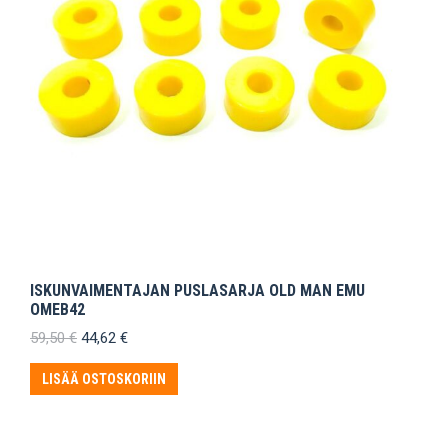
ISKUNVAIMENTAJAN PUSLASARJA OLD MAN EMU
OMEB42
Alkuperäinen
Nykyinen
59,50
€
44,62
€
hinta
hinta
oli:
on:
LISÄÄ OSTOSKORIIN
59,50 €.
44,62 €.