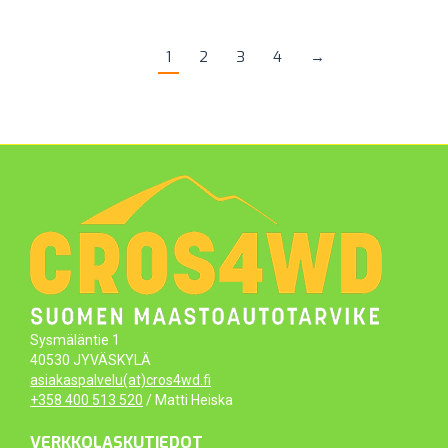
1
2
3
4
→
Sysmäläntie 1
40530 JYVÄSKYLÄ
asiakaspalvelu(at)cros4wd.fi
+358 400 513 520
/ Matti Heiska
VERKKOLASKUTIEDOT