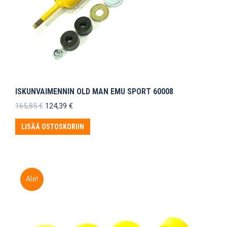
ISKUNVAIMENNIN OLD MAN EMU SPORT 60008
Alkuperäinen
Nykyinen
165,85
€
124,39
€
hinta
hinta
oli:
on:
LISÄÄ OSTOSKORIIN
165,85 €.
124,39 €.
Ale!