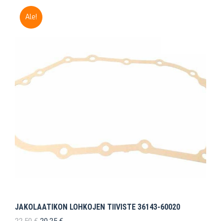
Ale!
JAKOLAATIKON LOHKOJEN TIIVISTE 36143-60020
Alkuperäinen
Nykyinen