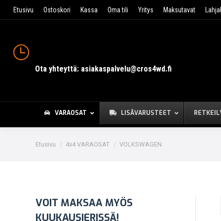
Etusivu
Ostoskori
Kassa
Oma tili
Yritys
Maksutavat
Lahja
Ota yhteyttä: asiakaspalvelu@cros4wd.fi
VARAOSAT
LISÄVARUSTEET
RETKEIL
You are here:
Etusivu
4x4 VARAOSAT
VOLKSWAGEN
VOIT MAKSAA MYÖS
KUUKAUSIERISSÄ!