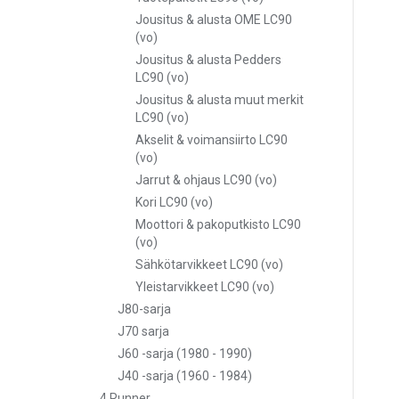
Jousitus & alusta OME LC90
(vo)
Jousitus & alusta Pedders
LC90 (vo)
Jousitus & alusta muut merkit
LC90 (vo)
Akselit & voimansiirto LC90
(vo)
Jarrut & ohjaus LC90 (vo)
Kori LC90 (vo)
Moottori & pakoputkisto LC90
(vo)
Sähkötarvikkeet LC90 (vo)
Yleistarvikkeet LC90 (vo)
J80-sarja
J70 sarja
J60 -sarja (1980 - 1990)
J40 -sarja (1960 - 1984)
4 Runner