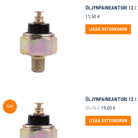
ÖLJYNPAINEANTURI 12 / 2
11,50
€
LISÄÄ OSTOSKORIIN
ÖLJYNPAINEANTURI 12 / 
Ale!
Alkuperäinen
Nykyinen
29,75
€
19,00
€
hinta
hinta
oli:
on:
LISÄÄ OSTOSKORIIN
29,75 €.
19,00 €.