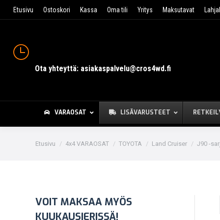
Etusivu
Ostoskori
Kassa
Oma tili
Yritys
Maksutavat
Lahja
Ota yhteyttä: asiakaspalvelu@cros4wd.fi
VARAOSAT
LISÄVARUSTEET
RETKEIL
You are here:
Etusivu
4x4 VARAOSAT
TOYOTA
Land Cruiser
J90 -sar
VOIT MAKSAA MYÖS
KUUKAUSIERISSÄ!