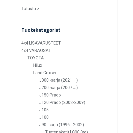
Tutustu >
Tuotekategoriat
4x4 LISÄVARUSTEET
4x4 VARAOSAT
TOYOTA
Hilux
Land Cruiser
J300 -sarja (2021→)
J200 -sarja (2007→)
J150 Prado
J120 Prado (2002-2009)
J105
J100
J90 -sarja (1996 - 2002)
Tuotepaketit LC90 (vo)