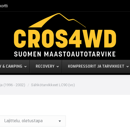
kortti
Y & CAMPING
RECOVERY
KOMPRESSORIT JA TARVIKKEET
ja (1996 - 2002)
Sähkötarvikkeet LC90 (vo)