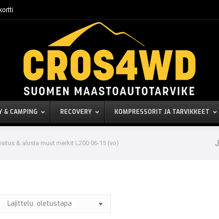
kortti
Y & CAMPING
RECOVERY
KOMPRESSORIT JA TARVIKKEET
J
situs & alusta muut merkit L200 06-15 (vo)