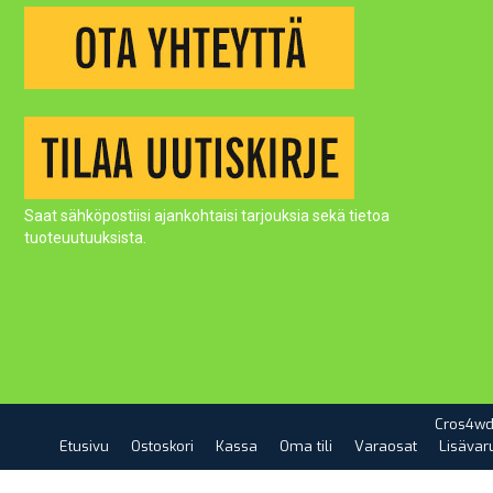
Saat sähköpostiisi ajankohtaisi tarjouksia sekä tietoa
tuoteuutuuksista.
Cros4wd
Etusivu
Ostoskori
Kassa
Oma tili
Varaosat
Lisävar