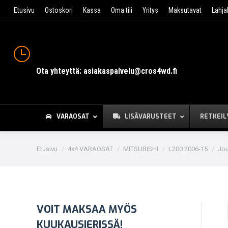
Etusivu
Ostoskori
Kassa
Oma tili
Yritys
Maksutavat
Lahja
Ota yhteyttä: asiakaspalvelu@cros4wd.fi
VARAOSAT
LISÄVARUSTEET
RETKEIL
You are here:
Etusivu
4x4 VARAOSAT
MITSUBISHI
L200 2006-15
Jou
VOIT MAKSAA MYÖS
KUUKAUSIERISSÄ!