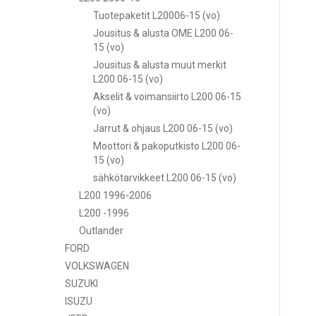
Tuotepaketit L20006-15 (vo)
Jousitus & alusta OME L200 06-
15 (vo)
Jousitus & alusta muut merkit
L200 06-15 (vo)
Akselit & voimansiirto L200 06-15
(vo)
Jarrut & ohjaus L200 06-15 (vo)
Moottori & pakoputkisto L200 06-
15 (vo)
sähkötarvikkeet L200 06-15 (vo)
L200 1996-2006
L200 -1996
Outlander
FORD
VOLKSWAGEN
SUZUKI
ISUZU