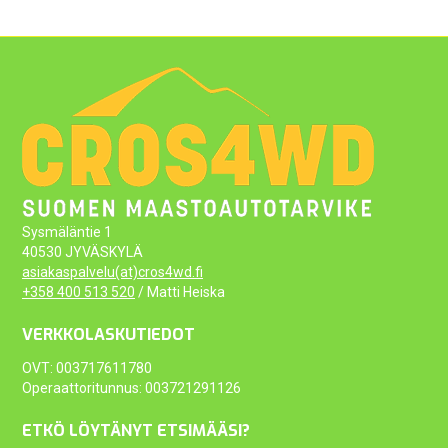
Sysmäläntie 1
40530 JYVÄSKYLÄ
asiakaspalvelu(at)cros4wd.fi
+358 400 513 520
/ Matti Heiska
VERKKOLASKUTIEDOT
OVT: 003717611780
Operaattoritunnus: 003721291126
ETKÖ LÖYTÄNYT ETSIMÄÄSI?