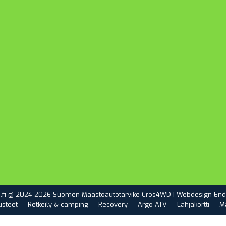
.fi @ 2024-2026 Suomen Maastoautotarvike Cros4WD | Webdesign
End
usteet
Retkeily & camping
Recovery
Argo ATV
Lahjakortti
M