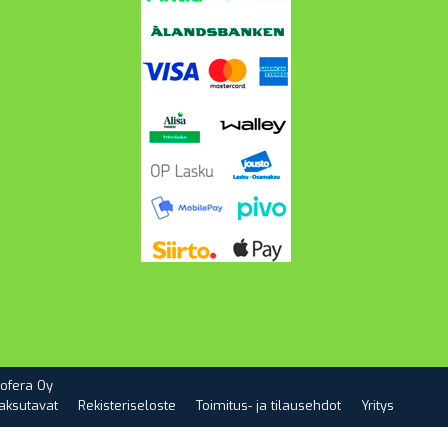
ofera Oy
aksutavat
Rekisteriseloste
Toimitus- ja tilausehdot
Yritys