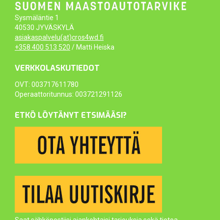
Sysmäläntie 1
40530 JYVÄSKYLÄ
asiakaspalvelu(at)cros4wd.fi
+358 400 513 520
/ Matti Heiska
VERKKOLASKUTIEDOT
OVT: 003717611780
Operaattoritunnus: 003721291126
ETKÖ LÖYTÄNYT ETSIMÄÄSI?
Saat sähköpostiisi ajankohtaisi tarjouksia sekä tietoa