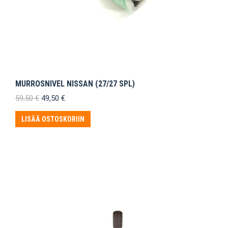
MURROSNIVEL NISSAN (27/27 SPL)
Alkuperäinen
Nykyinen
59,50
€
49,50
€
hinta
hinta
oli:
on:
LISÄÄ OSTOSKORIIN
59,50 €.
49,50 €.