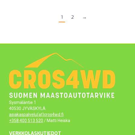
1
2
→
Sysmäläntie 1
40530 JYVÄSKYLÄ
asiakaspalvelu(at)cros4wd.fi
+358 400 513 520
/ Matti Heiska
VERKKOLASKUTIEDOT