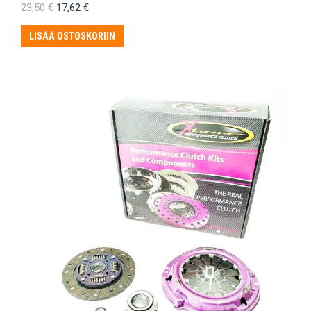
Alkuperäinen
Nykyinen
23,50
€
17,62
€
hinta
hinta
oli:
on:
LISÄÄ OSTOSKORIIN
23,50 €.
17,62 €.