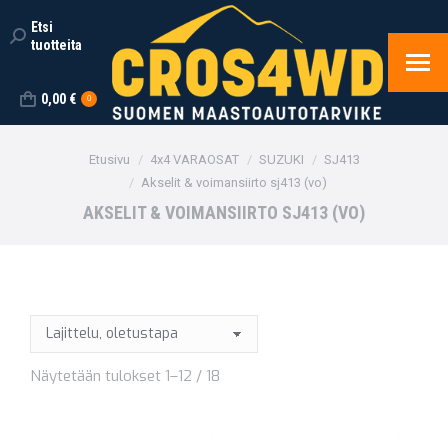
Etsi
Search:
tuotteita
0,00
€
0
You are here:
Etusivu
4x4 VARAOSAT
SUZUKI
SJ413
Akselit & voimansiirto sj413 (vo)
AKSELIT & VOIMANSIIRTO SJ413 (VO)
Näytetään tulokset 1–12 / 18