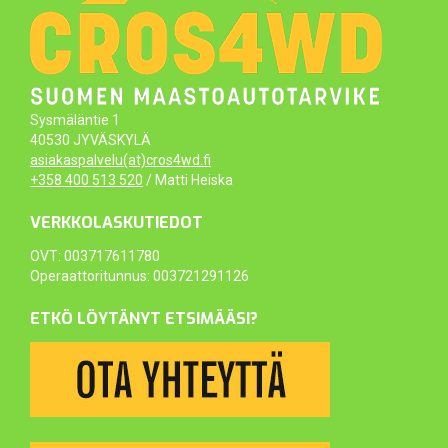
Sysmäläntie 1
40530 JYVÄSKYLÄ
asiakaspalvelu(at)cros4wd.fi
+358 400 513 520
/ Matti Heiska
VERKKOLASKUTIEDOT
OVT: 003717611780
Operaattoritunnus: 003721291126
ETKÖ LÖYTÄNYT ETSIMÄÄSI?