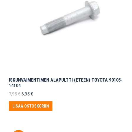
ISKUNVAIMENTIMEN ALAPULTTI (ETEEN) TOYOTA 90105-
14104
Alkuperäinen
Nykyinen
7,95
€
6,95
€
hinta
hinta
oli:
on:
LISÄÄ OSTOSKORIIN
7,95 €.
6,95 €.