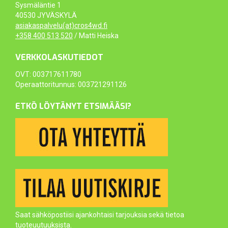
Sysmäläntie 1
40530 JYVÄSKYLÄ
asiakaspalvelu(at)cros4wd.fi
+358 400 513 520
/ Matti Heiska
VERKKOLASKUTIEDOT
OVT: 003717611780
Operaattoritunnus: 003721291126
ETKÖ LÖYTÄNYT ETSIMÄÄSI?
Saat sähköpostiisi ajankohtaisi tarjouksia sekä tietoa
tuoteuutuuksista.