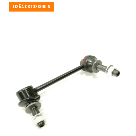
oli:
on:
LISÄÄ OSTOSKORIIN
6,25 €.
5,85 €.