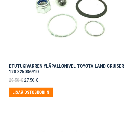
ETUTUKIVARREN YLÄPALLONIVEL TOYOTA LAND CRUISER
120 825036910
Alkuperäinen
Nykyinen
29,50
€
27,50
€
hinta
hinta
oli:
on:
LISÄÄ OSTOSKORIIN
29,50 €.
27,50 €.