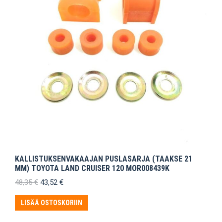
KALLISTUKSENVAKAAJAN PUSLASARJA (TAAKSE 21
MM) TOYOTA LAND CRUISER 120 MOR008439K
Alkuperäinen
Nykyinen
48,35
€
43,52
€
hinta
hinta
oli:
on:
LISÄÄ OSTOSKORIIN
48,35 €.
43,52 €.