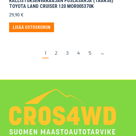
KALLISTUKSENVAKAAJAN PUSLASARJA (TAAKSE)
TOYOTA LAND CRUISER 120 MOR005370K
29,90
€
LISÄÄ OSTOSKORIIN
1
2
3
4
5
→