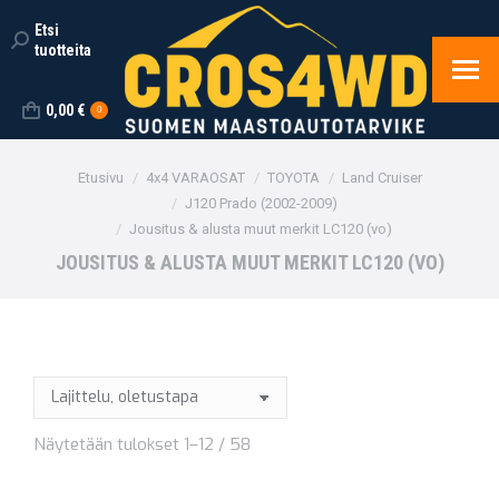
Etsi
Search:
tuotteita
0,00
€
0
You are here:
Etusivu
4x4 VARAOSAT
TOYOTA
Land Cruiser
J120 Prado (2002-2009)
Jousitus & alusta muut merkit LC120 (vo)
JOUSITUS & ALUSTA MUUT MERKIT LC120 (VO)
Näytetään tulokset 1–12 / 58