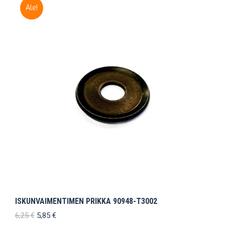
Ale!
ISKUNVAIMENTIMEN PRIKKA 90948-T3002
Alkuperäinen
Nykyinen
6,25
€
5,85
€
hinta
hinta