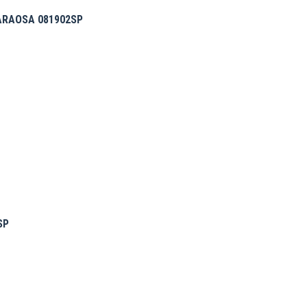
ARAOSA 081902SP
SP