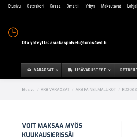
Etusivu
Ostoskori
Kassa
Oma tili
Yritys
Maksutavat
Lahja
Ota yhteyttä: asiakaspalvelu@cros4wd.fi
VARAOSAT
LISÄVARUSTEET
RETKEIL
You are here:
Etusivu
ARB VARAOSAT
ARB PAINEILMALUKOT
RD208 Su
VOIT MAKSAA MYÖS
KUUKAUSIERISSÄ!