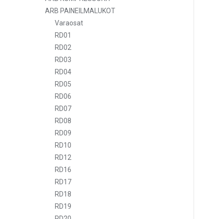
ARB PAINEILMALUKOT
Varaosat
RD01
RD02
RD03
RD04
RD05
RD06
RD07
RD08
RD09
RD10
RD12
RD16
RD17
RD18
RD19
RD20