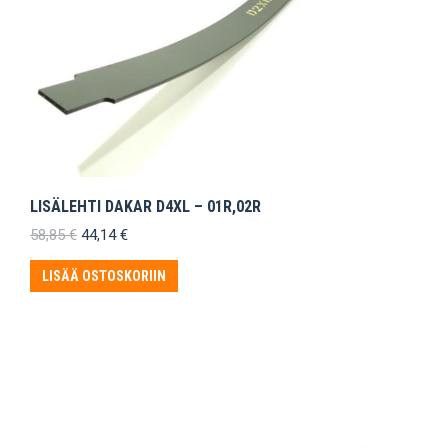
LISÄLEHTI DAKAR D4XL – 01R,02R
Alkuperäinen
Nykyinen
58,85
€
44,14
€
hinta
hinta
oli:
on:
LISÄÄ OSTOSKORIIN
58,85 €.
44,14 €.