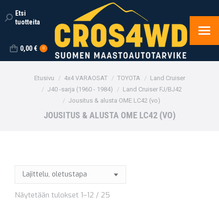
Etsi
Search:
tuotteita
0,00
€
0
You are here:
Etusivu
4x4 VARAOSAT
TOYOTA
Land Cruiser
J40 -sarja (1960 - 1984)
Land Cruiser FJ/BJ42
Jousitus & alusta OME LC42 (vo)
JOUSITUS & ALUSTA OME LC42 (VO)
Näytetään tulokset 1–12 / 25