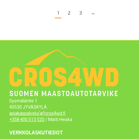
1
2
3
→
Sysmäläntie 1
40530 JYVÄSKYLÄ
asiakaspalvelu(at)cros4wd.fi
+358 400 513 520
/ Matti Heiska
VERKKOLASKUTIEDOT