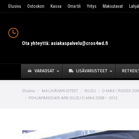
Etusivu
Ostoskori
Kassa
Oma tili
Yritys
Maksutavat
Lahja
Ota yhteyttä: asiakaspalvelu@cros4wd.fi
VARAOSAT
LISÄVARUSTEET
RETKEIL
You are here:
Etusivu
4x4 LISÄVARUSTEET
ISUZU
D-MAX / RODEO 2003
POHJAPANSSARI ARB ISUZU D-MAX 2008 – 2012