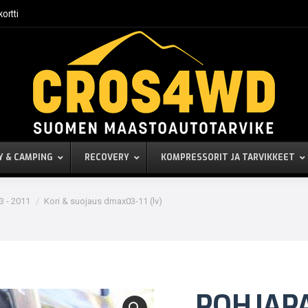
kortti
Y & CAMPING
RECOVERY
KOMPRESSORIT JA TARVIKKEET
 - 2011
Kori & suojaus dmax03-11 (lv)
POHJAPA