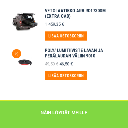
VETOLAATIKKO ARB RD1730SM
(EXTRA CAB)
1 459,35
€
LISÄÄ OSTOSKORIIN
PÖLY/ LUMITIIVISTE LAVAN JA
PERÄLAUDAN VÄLIIN 9010
Alkuperäinen
Nykyinen
49,50
€
46,50
€
hinta
hinta
oli:
on:
LISÄÄ OSTOSKORIIN
49,50 €.
46,50 €.
NÄIN LÖYDÄT MEILLE