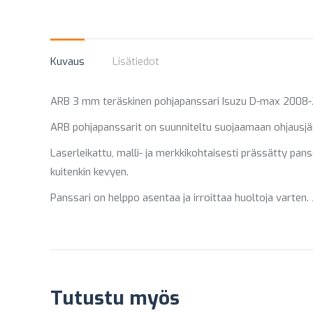
Kuvaus
Lisätiedot
ARB 3 mm teräskinen pohjapanssari Isuzu D-max 2008-201
ARB pohjapanssarit on suunniteltu suojaamaan ohjausjärjes
Laserleikattu, malli- ja merkkikohtaisesti prässätty pan
kuitenkin kevyen.
Panssari on helppo asentaa ja irroittaa huoltoja varten.
Tutustu myös