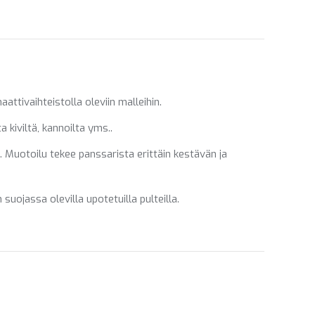
on
on
ebook
LinkedIn
WhatsApp
tivaihteistolla oleviin malleihin.
 kiviltä, kannoilta yms..
. Muotoilu tekee panssarista erittäin kestävän ja
uojassa olevilla upotetuilla pulteilla.