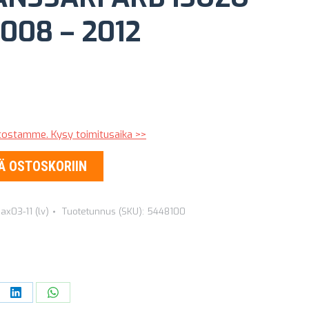
008 – 2012
stostamme. Kysy toimitusaika >>
Ä OSTOSKORIIN
ax03-11 (lv)
Tuotetunnus (SKU):
5448100
re
Share
Share