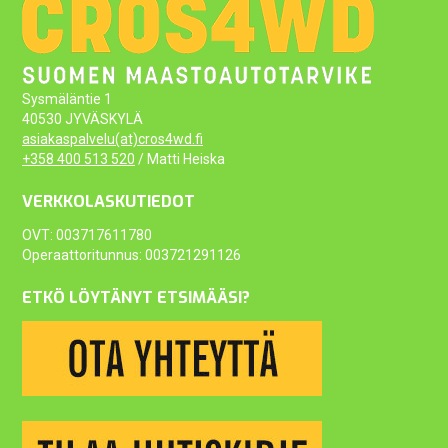
Sysmäläntie 1
40530 JYVÄSKYLÄ
asiakaspalvelu(at)cros4wd.fi
+358 400 513 520
/ Matti Heiska
VERKKOLASKUTIEDOT
OVT: 003717611780
Operaattoritunnus: 003721291126
ETKÖ LÖYTÄNYT ETSIMÄÄSI?