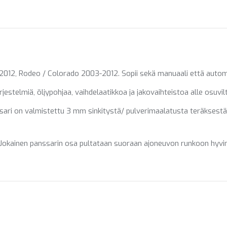
on
on
on
X
Pinterest
Fac
2, Rodeo / Colorado 2003-2012. Sopii sekä manuaali että automaat
telmiä, öljypohjaa, vaihdelaatikkoa ja jakovaihteistoa alle osuvilta
ssari on valmistettu 3 mm sinkitystä/ pulverimaalatusta teräksestä
 Jokainen panssarin osa pultataan suoraan ajoneuvon runkoon hyvin s