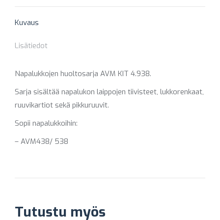
X
Pinterest
Facebook
LinkedIn
WhatsApp
Kuvaus
Lisätiedot
Napalukkojen huoltosarja AVM KIT 4.938.
Sarja sisältää napalukon laippojen tiivisteet, lukkorenkaat,
ruuvikartiot sekä pikkuruuvit.
Sopii napalukkoihin:
– AVM438/ 538
Tutustu myös