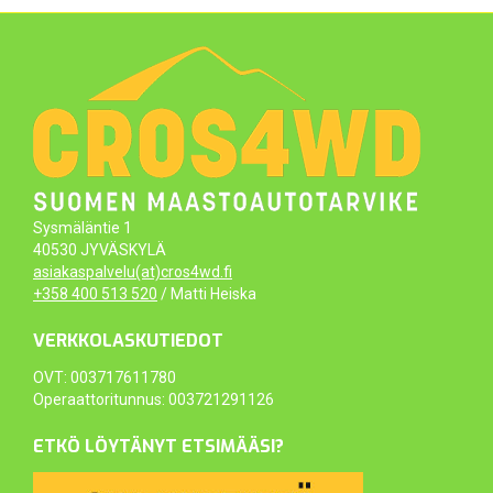
Sysmäläntie 1
40530 JYVÄSKYLÄ
asiakaspalvelu(at)cros4wd.fi
+358 400 513 520
/ Matti Heiska
VERKKOLASKUTIEDOT
OVT: 003717611780
Operaattoritunnus: 003721291126
ETKÖ LÖYTÄNYT ETSIMÄÄSI?