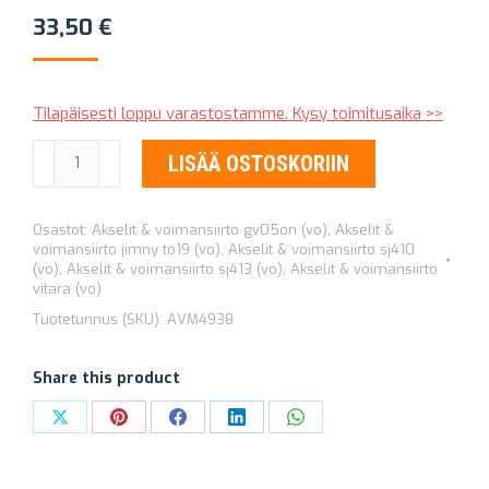
33,50
€
Tilapäisesti loppu varastostamme. Kysy toimitusaika >>
AVM
LISÄÄ OSTOSKORIIN
NAPALUKKOJEN
HUOLTOSARJA
Osastot:
Akselit & voimansiirto gv05on (vo)
,
Akselit &
4938
voimansiirto jimny to19 (vo)
,
Akselit & voimansiirto sj410
määrä
(vo)
,
Akselit & voimansiirto sj413 (vo)
,
Akselit & voimansiirto
vitara (vo)
Tuotetunnus (SKU):
AVM4938
Share this product
Share
Share
Share
Share
Share
on
on
on
on
on