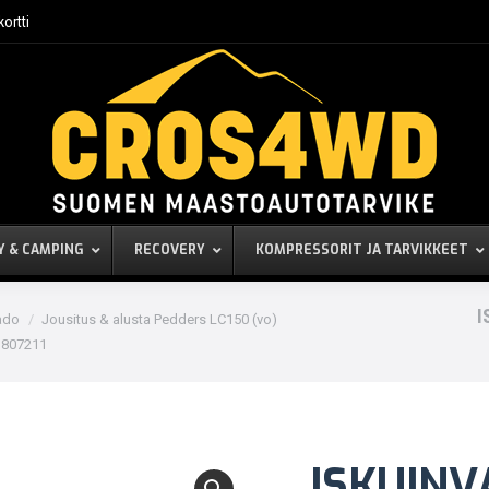
kortti
Y & CAMPING
RECOVERY
KOMPRESSORIT JA TARVIKKEET
I
ado
Jousitus & alusta Pedders LC150 (vo)
 807211
ISKUINV