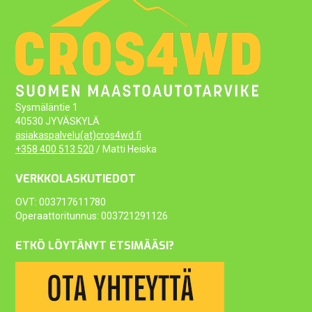
Sysmäläntie 1
40530 JYVÄSKYLÄ
asiakaspalvelu(at)cros4wd.fi
+358 400 513 520
/ Matti Heiska
VERKKOLASKUTIEDOT
OVT: 003717611780
Operaattoritunnus: 003721291126
ETKÖ LÖYTÄNYT ETSIMÄÄSI?