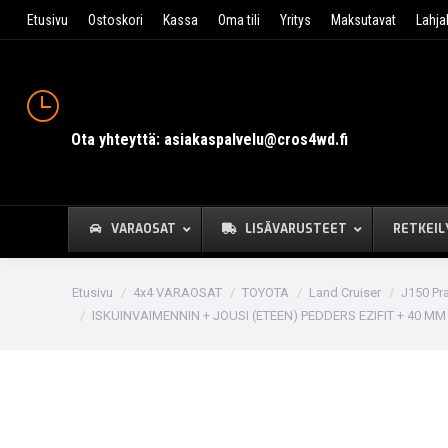
Etusivu
Ostoskori
Kassa
Oma tili
Yritys
Maksutavat
Lahja
Ota yhteyttä: asiakaspalvelu@cros4wd.fi
VARAOSAT
LISÄVARUSTEET
RETKEIL
You are here:
Etusivu
4x4 VARAOSAT
TOYOTA
Land Cruiser
J150 Pr
ISKUINVAIMENNIN + JOUSI (ETEEN) PEDDERS EZIFIT + 40 MM