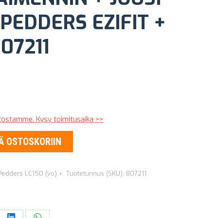
 PEDDERS EZIFIT +
07211
stostamme. Kysy toimitusaika >>
Ä OSTOSKORIIN
 Pedders LC150 (vo)
Tuotetunnus (SKU):
807211