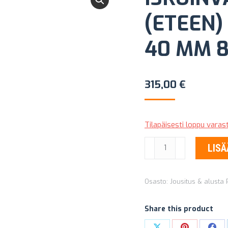
(ETEEN)
40 MM 8
315,00
€
Tilapäisesti loppu vara
ISKUINVAIMENNIN
LISÄ
+
JOUSI
Osasto:
Jousitus & alusta
(ETEEN)
PEDDERS
Share this product
EZIFIT
+