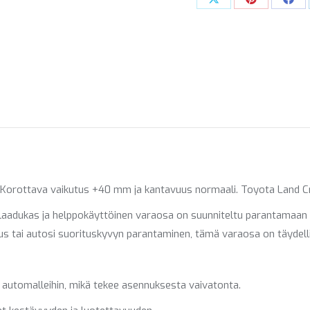
Share
Share
Sha
40
on
on
on
MM
X
Pinterest
Fac
807211
määrä
1. Korottava vaikutus +40 mm ja kantavuus normaali. Toyota Land Cr
aadukas ja helppokäyttöinen varaosa on suunniteltu parantamaan a
aus tai autosi suorituskyvyn parantaminen, tämä varaosa on täydelli
n automalleihin, mikä tekee asennuksesta vaivatonta.