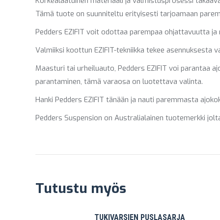
Korkealaatuinen materiaali ja valmistusprosessi takaav
Tämä tuote on suunniteltu erityisesti tarjoamaan pare
Pedders EZIFIT voit odottaa parempaa ohjattavuutta ja r
Valmiiksi koottun EZIFIT-tekniikka tekee asennuksesta vai
Maasturi tai urheiluauto, Pedders EZIFIT voi parantaa aj
parantaminen, tämä varaosa on luotettava valinta.
Hanki Pedders EZIFIT tänään ja nauti paremmasta ajokoke
Pedders Suspension on Australialainen tuotemerkki jolta 
Tutustu myös
TUKIVARSIEN PUSLASARJA