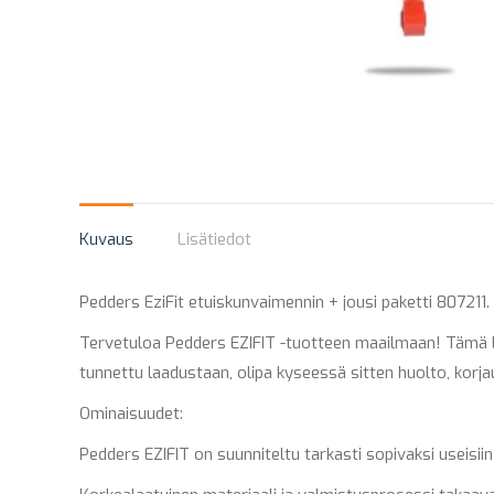
Kuvaus
Lisätiedot
Pedders EziFit etuiskunvaimennin + jousi paketti 80721
Tervetuloa Pedders EZIFIT -tuotteen maailmaan! Tämä l
tunnettu laadustaan, olipa kyseessä sitten huolto, korj
Ominaisuudet:
Pedders EZIFIT on suunniteltu tarkasti sopivaksi useisii