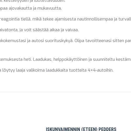
at kestävyyden ja luotettavuuden.
mpaa ajovakautta ja mukavuutta.
eagointia tiellä, mikä tekee ajamisesta nautinnollisempaa ja turval
vatonta, ja voit säästää aikaa ja vaivaa.
okokemustasi ja autosi suorituskykyä. Olipa tavoitteenasi sitten pa
muksesta heti. Laadukas, helppokäyttöinen ja suunniteltu kestämään
löytyy laaja valikoima laadukkaita tuotteita 4×4-autoihin.
ISKUNVAIMENNIN (ETEEN) PEDDERS