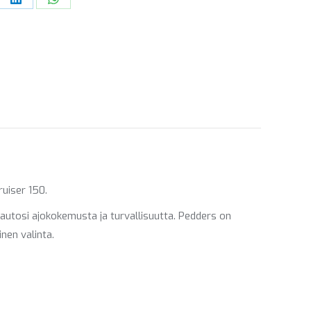
re
Share
Share
on
on
ebook
LinkedIn
WhatsApp
uiser 150.
utosi ajokokemusta ja turvallisuutta. Pedders on
nen valinta.