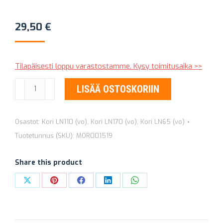
29,50
€
Tilapäisesti loppu varastostamme. Kysy toimitusaika >>
ETUOVEN
LISÄÄ OSTOSKORIIN
SARANA
-
Osastot:
Kori LN110 (vo)
,
Kori LN170 (vo)
,
Kori LN65 (vo)
VASEN
Tuotetunnus (SKU):
MOR001519
ALA
MOR001519
Share this product
määrä
Share
Share
Share
Share
Share
on
on
on
on
on
X
Pinterest
Facebook
LinkedIn
WhatsApp