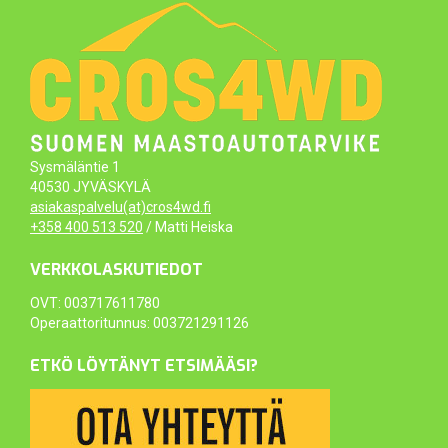
Sysmäläntie 1
40530 JYVÄSKYLÄ
asiakaspalvelu(at)cros4wd.fi
+358 400 513 520
/ Matti Heiska
VERKKOLASKUTIEDOT
OVT: 003717611780
Operaattoritunnus: 003721291126
ETKÖ LÖYTÄNYT ETSIMÄÄSI?