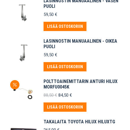
LASINNOSTIN MANUAALINEN - VASEN
PUOLI
59,50
€
LISÄÄ OSTOSKORIIN
LASINNOSTIN MANUAALINEN - OIKEA
PUOLI
59,50
€
LISÄÄ OSTOSKORIIN
POLTTOAINEMITTARIN ANTURI HILUX
MORFU0045K
Alkuperäinen
Nykyinen
88,50
€
84,50
€
hinta
hinta
oli:
on:
LISÄÄ OSTOSKORIIN
88,50 €.
84,50 €.
TAKALAITA TOYOTA HILUX HILUXTG