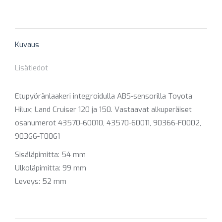
on
on
on
on
on
X
Pinterest
Facebook
LinkedIn
WhatsApp
Kuvaus
Lisätiedot
Etupyöränlaakeri integroidulla ABS-sensorilla Toyota
Hilux; Land Cruiser 120 ja 150. Vastaavat alkuperäiset
osanumerot 43570-60010, 43570-60011, 90366-F0002,
90366-T0061
Sisäläpimitta: 54 mm
Ulkoläpimitta: 99 mm
Leveys: 52 mm