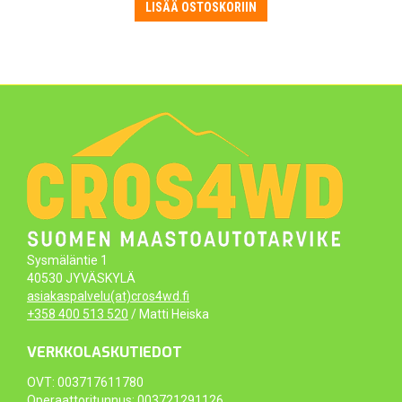
LISÄÄ OSTOSKORIIN
Sysmäläntie 1
40530 JYVÄSKYLÄ
asiakaspalvelu(at)cros4wd.fi
+358 400 513 520
/ Matti Heiska
VERKKOLASKUTIEDOT
OVT: 003717611780
Operaattoritunnus: 003721291126