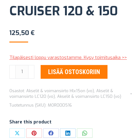
CRUISER 120 & 150
125,50
€
Tilapäisesti loppu varastostamme. Kysy toimitusaika >>
ETUPYÖRÄNLAAKERI
LISÄÄ OSTOSKORIIN
TOYOTA
LAND
Osastot:
Akselit & voimansiirto Hlx15on (vo)
,
Akselit &
CRUISER
voimansiirto LC120 (vo)
,
Akselit & voimansiirto LC150 (vo)
120
Tuotetunnus (SKU):
MOR000516
&
150
Share this product
määrä
Share
Share
Share
Share
Share