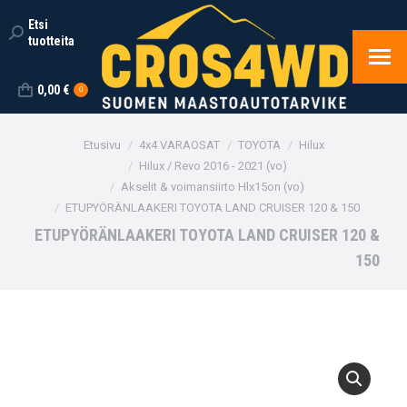
Etsi
Search:
tuotteita
0,00
€
0
You are here:
Etusivu
4x4 VARAOSAT
TOYOTA
Hilux
Hilux / Revo 2016 - 2021 (vo)
Akselit & voimansiirto Hlx15on (vo)
ETUPYÖRÄNLAAKERI TOYOTA LAND CRUISER 120 & 150
ETUPYÖRÄNLAAKERI TOYOTA LAND CRUISER 120 &
150