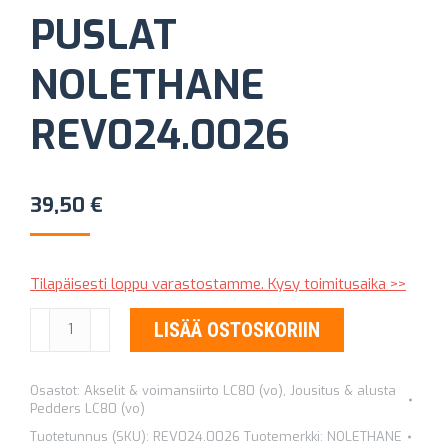
PUSLAT
NOLETHANE
REV024.0026
39,50
€
Tilapäisesti loppu varastostamme. Kysy toimitusaika >>
ETUTUKIVARSIEN
LISÄÄ OSTOSKORIIN
KORIKIINNIIKKEEN
PUSLAT
Osastot:
Akselit & voimansiirto LC80 (vo)
,
Jousitus & alusta
NOLETHANE
Pedders LC80 (vo)
REV024.0026
Tuotetunnus (SKU):
REV024.0026
Tuotemerkki:
NOLETHANE