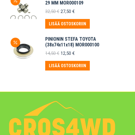
29 MM MOR000109
Alkuperäinen
Nykyinen
32,50
€
27,50
€
hinta
hinta
oli:
on:
LISÄÄ OSTOSKORIIN
32,50 €.
27,50 €.
PINIONIN STEFA TOYOTA
(38x74x11x18) MOR000100
Alkuperäinen
Nykyinen
14,50
€
12,50
€
hinta
hinta
oli:
on:
LISÄÄ OSTOSKORIIN
14,50 €.
12,50 €.