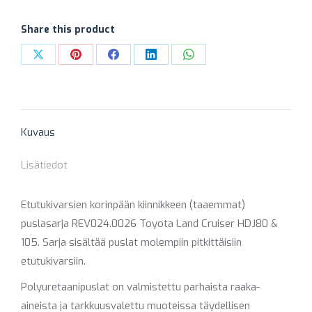
määrä
Share this product
Share
Share
Share
Share
Share
on
on
on
on
on
X
Pinterest
Facebook
LinkedIn
WhatsApp
Kuvaus
Lisätiedot
Etutukivarsien korinpään kiinnikkeen (taaemmat)
puslasarja REV024.0026 Toyota Land Cruiser HDJ80 &
105. Sarja sisältää puslat molempiin pitkittäisiin
etutukivarsiin.
Polyuretaanipuslat on valmistettu parhaista raaka-
aineista ja tarkkuusvalettu muoteissa täydellisen