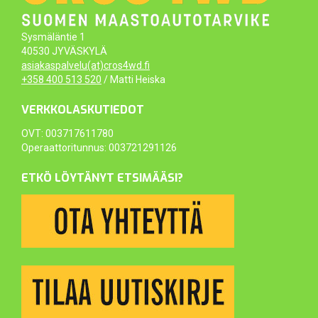
Sysmäläntie 1
40530 JYVÄSKYLÄ
asiakaspalvelu(at)cros4wd.fi
+358 400 513 520
/ Matti Heiska
VERKKOLASKUTIEDOT
OVT: 003717611780
Operaattoritunnus: 003721291126
ETKÖ LÖYTÄNYT ETSIMÄÄSI?