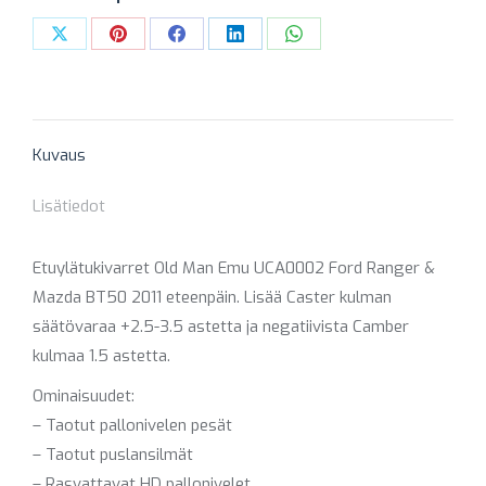
+
Share
Share
Share
Share
Share
määrä
on
on
on
on
on
X
Pinterest
Facebook
LinkedIn
WhatsApp
Kuvaus
Lisätiedot
Etuylätukivarret Old Man Emu UCA0002 Ford Ranger &
Mazda BT50 2011 eteenpäin. Lisää Caster kulman
säätövaraa +2.5-3.5 astetta ja negatiivista Camber
kulmaa 1.5 astetta.
Ominaisuudet:
– Taotut pallonivelen pesät
– Taotut puslansilmät
– Rasvattavat HD pallonivelet