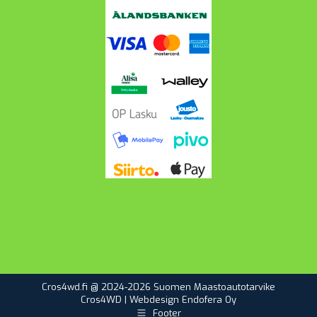
Cros4wd.fi @ 2024-2026 Suomen Maastoautotarvike
Cros4WD | Webdesign
Endofera Oy
Footer