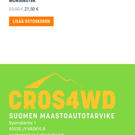
MOR008018K
Alkuperäinen
Nykyinen
23,50
€
21,50
€
hinta
hinta
oli:
on:
LISÄÄ OSTOSKORIIN
23,50 €.
21,50 €.
Sysmäläntie 1
40530 JYVÄSKYLÄ
asiakaspalvelu(at)cros4wd.fi