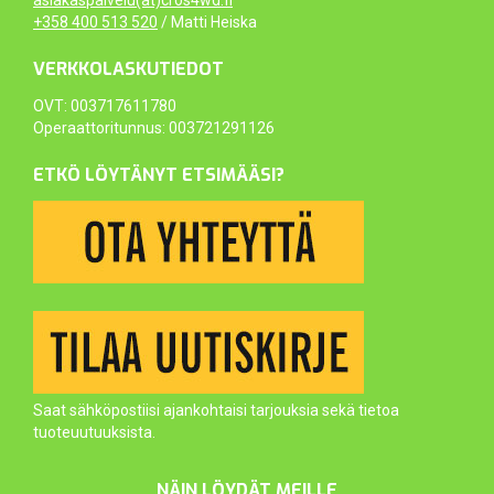
+358 400 513 520
/ Matti Heiska
VERKKOLASKUTIEDOT
OVT: 003717611780
Operaattoritunnus: 003721291126
ETKÖ LÖYTÄNYT ETSIMÄÄSI?
Saat sähköpostiisi ajankohtaisi tarjouksia sekä tietoa
tuoteuutuuksista.
NÄIN LÖYDÄT MEILLE