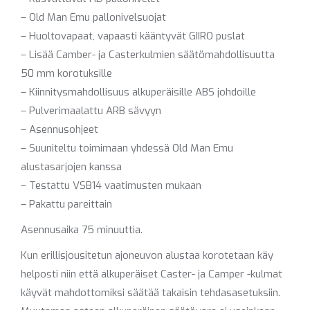
– Old Man Emu pallonivelsuojat
– Huoltovapaat, vapaasti kääntyvät GIIRO puslat
– Lisää Camber- ja Casterkulmien säätömahdollisuutta
50 mm korotuksille
– Kiinnitysmahdollisuus alkuperäisille ABS johdoille
– Pulverimaalattu ARB sävyyn
– Asennusohjeet
– Suuniteltu toimimaan yhdessä Old Man Emu
alustasarjojen kanssa
– Testattu VSB14 vaatimusten mukaan
– Pakattu pareittain
Asennusaika 75 minuuttia.
Kun erillisjousitetun ajoneuvon alustaa korotetaan käy
helposti niin että alkuperäiset Caster- ja Camper -kulmat
käyvät mahdottomiksi säätää takaisin tehdasasetuksiin.