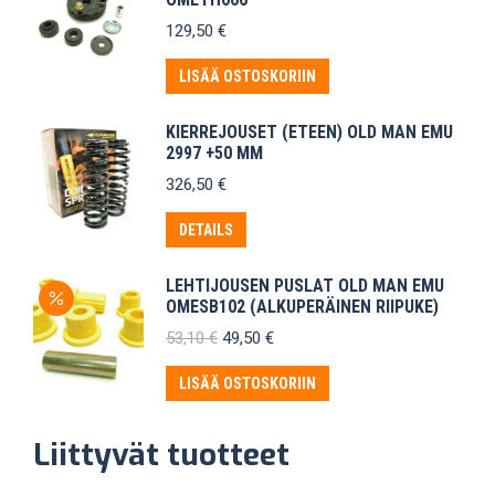
129,50
€
LISÄÄ OSTOSKORIIN
KIERREJOUSET (ETEEN) OLD MAN EMU
2997 +50 MM
326,50
€
DETAILS
LEHTIJOUSEN PUSLAT OLD MAN EMU
OMESB102 (ALKUPERÄINEN RIIPUKE)
Alkuperäinen
Nykyinen
53,10
€
49,50
€
hinta
hinta
oli:
on:
LISÄÄ OSTOSKORIIN
53,10 €.
49,50 €.
Liittyvät tuotteet