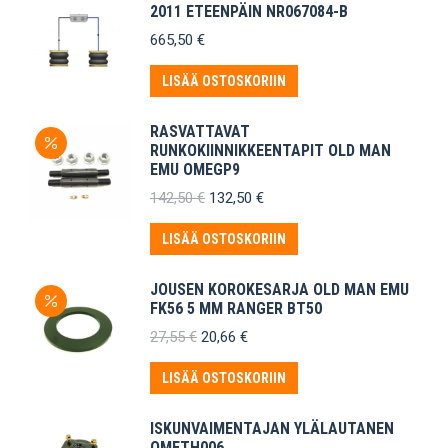
2011 ETEENPÄIN NR067084-B
665,50
€
LISÄÄ OSTOSKORIIN
RASVATTAVAT
RUNKOKIINNIKKEENTAPIT OLD MAN
EMU OMEGP9
Alkuperäinen
Nykyinen
142,50
€
132,50
€
hinta
hinta
oli:
on:
LISÄÄ OSTOSKORIIN
142,50 €.
132,50 €.
JOUSEN KOROKESARJA OLD MAN EMU
FK56 5 MM RANGER BT50
Alkuperäinen
Nykyinen
27,55
€
20,66
€
hinta
hinta
oli:
on:
LISÄÄ OSTOSKORIIN
27,55 €.
20,66 €.
ISKUNVAIMENTAJAN YLÄLAUTANEN
OMETH006