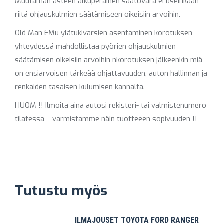
Muutaman asteen alkuperäinen säätövara ei useinkaan
riitä ohjauskulmien säätämiseen oikeisiin arvoihin.
Old Man EMu ylätukivarsien asentaminen korotuksen
yhteydessä mahdollistaa pyörien ohjauskulmien
säätämisen oikeisiin arvoihin nkorotuksen jälkeenkin miä
on ensiarvoisen tärkeää ohjattavuuden, auton hallinnan ja
renkaiden tasaisen kulumisen kannalta.
HUOM !! Ilmoita aina autosi rekisteri- tai valmistenumero
tilatessa – varmistamme näin tuotteeen sopivuuden !!
Tutustu myös
ILMAJOUSET TOYOTA FORD RANGER