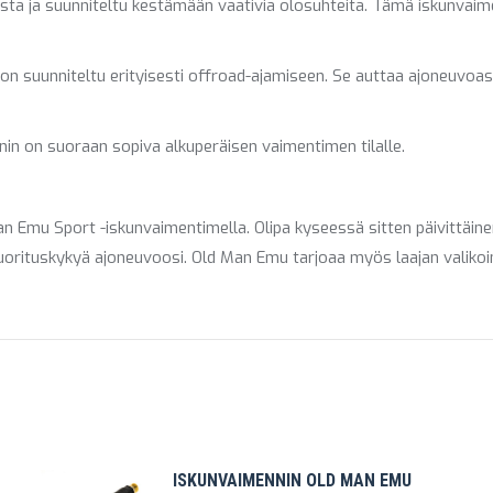
ista ja suunniteltu kestämään vaativia olosuhteita. Tämä iskunvai
on suunniteltu erityisesti offroad-ajamiseen. Se auttaa ajoneuvoa
n on suoraan sopiva alkuperäisen vaimentimen tilalle.
 Emu Sport -iskunvaimentimella. Olipa kyseessä sitten päivittäine
suorituskykyä ajoneuvoosi. Old Man Emu tarjoaa myös laajan valikoim
ISKUNVAIMENNIN OLD MAN EMU