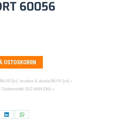
ORT 60056
äinen
Nykyinen
hinta
on:
.
124,39 €.
Ä OSTOSKORIIN
PAJ-91 (lv)
,
Jousitus & alusta PAJ-91 (vo)
6
Tuotemerkki:
OLD MAN EMU
re
Share
Share
on
on