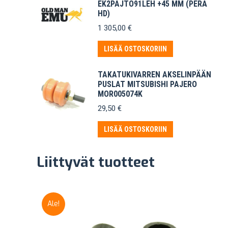
EK2PAJTO91LEH +45 MM (PERÄ
HD)
1 305,00
€
LISÄÄ OSTOSKORIIN
TAKATUKIVARREN AKSELINPÄÄN
PUSLAT MITSUBISHI PAJERO
MOR005074K
29,50
€
LISÄÄ OSTOSKORIIN
Liittyvät tuotteet
Ale!