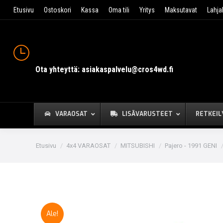
Etusivu
Ostoskori
Kassa
Oma tili
Yritys
Maksutavat
Lahja
Ota yhteyttä: asiakaspalvelu@cros4wd.fi
VARAOSAT
LISÄVARUSTEET
RETKEIL
You are here:
Etusivu
4x4 VARAOSAT
MITSUBISHI
Pajero - 1991 GENI
Ale!