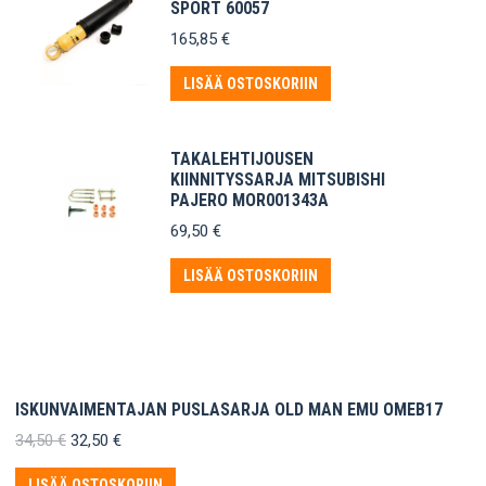
SPORT 60057
165,85
€
LISÄÄ OSTOSKORIIN
TAKALEHTIJOUSEN
KIINNITYSSARJA MITSUBISHI
PAJERO MOR001343A
69,50
€
LISÄÄ OSTOSKORIIN
ISKUNVAIMENTAJAN PUSLASARJA OLD MAN EMU OMEB17
Alkuperäinen
Nykyinen
34,50
€
32,50
€
hinta
hinta
oli:
on:
LISÄÄ OSTOSKORIIN