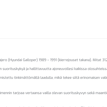
X
Pinterest
Fac
ero (Hyundai Galloper) 1989 – 1991 (kierrejouset takana). Mitat 
suorituskykyä ja hallittavuutta ajoneuvollesi kaikissa olosuhteiss
stettu tinkimättömällä laadulla, mikä tekee siitä erinomaisen valin
imennin tarjoaa vertaansa vailla olevan suorituskyvyn sekä maant