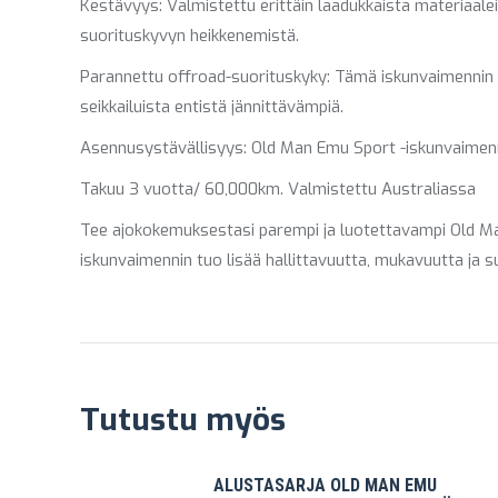
Kestävyys: Valmistettu erittäin laadukkaista materiaale
suorituskyvyn heikkenemistä.
Parannettu offroad-suorituskyky: Tämä iskunvaimennin 
seikkailuista entistä jännittävämpiä.
Asennusystävällisyys: Old Man Emu Sport -iskunvaimenni
Takuu 3 vuotta/ 60,000km. Valmistettu Australiassa
Tee ajokokemuksestasi parempi ja luotettavampi Old Man
iskunvaimennin tuo lisää hallittavuutta, mukavuutta ja 
Tutustu myös
ALUSTASARJA OLD MAN EMU