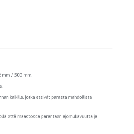
ebook
LinkedIn
WhatsApp
312 mm / 503 mm.
a.
nan kaikille, jotka etsivät parasta mahdollista
iellä että maastossa parantaen ajomukavuutta ja