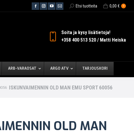
Search:
Etsi tuotteita
0,00
€
0
Facebook
Instagram
YouTube
Mail
page
page
page
page
opens
opens
opens
opens
in
in
in
in
Soita ja kysy lisätietoja!
new
new
new
new
+358 400 513 520 / Matti Heiska
window
window
window
window
ARB-VARAOSAT
ARGO ATV
TARJOUSKORI
ISKUNVAIMENNIN OLD MAN EMU SPORT 60056
0056
AIMENNIN OLD MAN