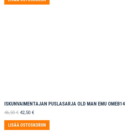
34,50 €.
32,50 €.
ISKUNVAIMENTAJAN PUSLASARJA OLD MAN EMU OMEB14
Alkuperäinen
Nykyinen
46,50
€
42,50
€
hinta
hinta
oli:
on:
LISÄÄ OSTOSKORIIN
46,50 €.
42,50 €.