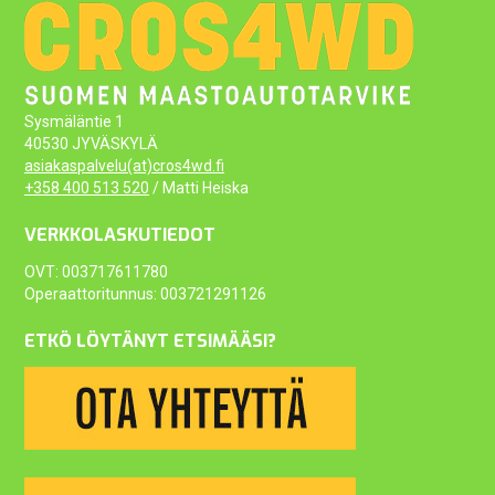
Sysmäläntie 1
40530 JYVÄSKYLÄ
asiakaspalvelu(at)cros4wd.fi
+358 400 513 520
/ Matti Heiska
VERKKOLASKUTIEDOT
OVT: 003717611780
Operaattoritunnus: 003721291126
ETKÖ LÖYTÄNYT ETSIMÄÄSI?