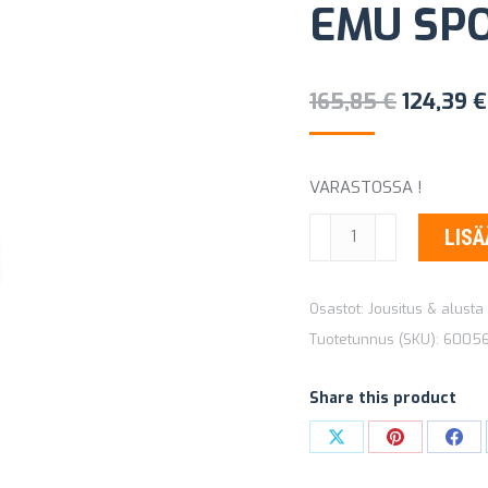
EMU SP
Alkuper
165,85
€
124,39
€
hinta
oli:
VARASTOSSA !
165,85 €
ISKUNVAIMENNIN
LISÄ
OLD
MAN
Osastot:
Jousitus & alusta 
EMU
Tuotetunnus (SKU):
6005
SPORT
60056
Share this product
määrä
Share
Share
Sha
on
on
on