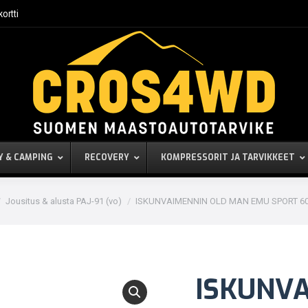
kortti
Y & CAMPING
RECOVERY
KOMPRESSORIT JA TARVIKKEET
Jousitus & alusta PAJ-91 (vo)
ISKUNVAIMENNIN OLD MAN EMU SPORT 6
ISKUNV