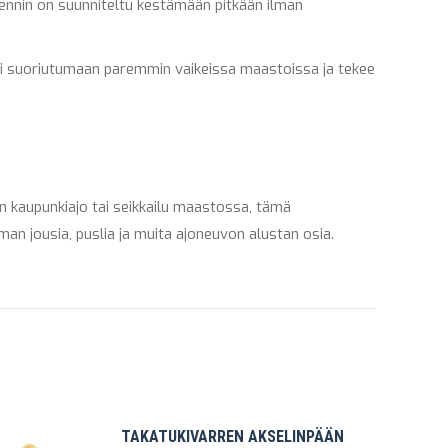
mennin on suunniteltu kestämään pitkään ilman
si suoriutumaan paremmin vaikeissa maastoissa ja tekee
n kaupunkiajo tai seikkailu maastossa, tämä
an jousia, puslia ja muita ajoneuvon alustan osia.
TAKATUKIVARREN AKSELINPÄÄN