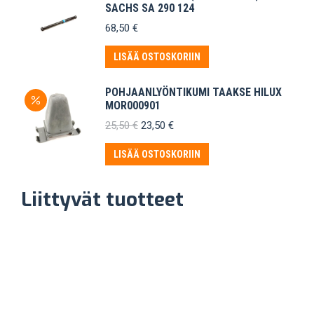
SACHS SA 290 124
68,50
€
LISÄÄ OSTOSKORIIN
POHJAANLYÖNTIKUMI TAAKSE HILUX
MOR000901
Alkuperäinen
Nykyinen
25,50
€
23,50
€
hinta
hinta
oli:
on:
LISÄÄ OSTOSKORIIN
25,50 €.
23,50 €.
Liittyvät tuotteet