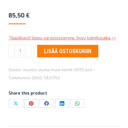
85,50
€
Tilapäisesti loppu varastostamme. Kysy toimitusaika >>
ISKUNVAIMENNIN
LISÄÄ OSTOSKORIIN
(ETEEN)
SACHS
Osasto:
Jousitus alusta muut merkit LN170 (vo)
SA
Tuotetunnus (SKU):
SA311742
311
742
Share this product
määrä
Share
Share
Share
Share
Share
on
on
on
on
on
X
Pinterest
Facebook
LinkedIn
WhatsApp