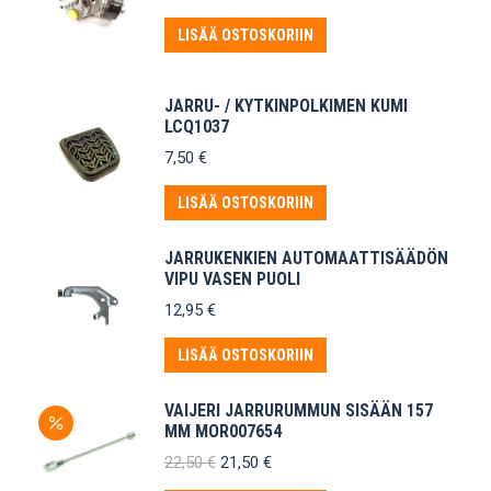
LISÄÄ OSTOSKORIIN
JARRU- / KYTKINPOLKIMEN KUMI
LCQ1037
7,50
€
LISÄÄ OSTOSKORIIN
JARRUKENKIEN AUTOMAATTISÄÄDÖN
VIPU VASEN PUOLI
12,95
€
LISÄÄ OSTOSKORIIN
VAIJERI JARRURUMMUN SISÄÄN 157
MM MOR007654
Alkuperäinen
Nykyinen
22,50
€
21,50
€
hinta
hinta