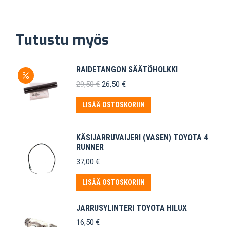
Tutustu myös
RAIDETANGON SÄÄTÖHOLKKI
Alkuperäinen
Nykyinen
29,50
€
26,50
€
hinta
hinta
oli:
on:
LISÄÄ OSTOSKORIIN
29,50 €.
26,50 €.
KÄSIJARRUVAIJERI (VASEN) TOYOTA 4
RUNNER
37,00
€
LISÄÄ OSTOSKORIIN
JARRUSYLINTERI TOYOTA HILUX
16,50
€