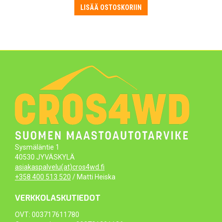
oli:
on:
LISÄÄ OSTOSKORIIN
22,50 €.
21,50 €.
Sysmäläntie 1
40530 JYVÄSKYLÄ
asiakaspalvelu(at)cros4wd.fi
+358 400 513 520
/ Matti Heiska
VERKKOLASKUTIEDOT
OVT: 003717611780