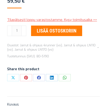
59,50
€
Tilapäisesti loppu varastostamme. Kysy toimitusaika >>
JARRULEVY
LISÄÄ OSTOSKORIIN
ETEEN
TOYOTA
Osastot:
Jarrut & ohjaus 4runner (vo)
,
Jarrut & ohjaus LN110
289
(vo)
,
Jarrut & ohjaus LN170 (vo)
MM
Tuotetunnus (SKU):
BD-5190
määrä
Share this product
Share
Share
Share
Share
Share
on
on
on
on
on
X
Pinterest
Facebook
LinkedIn
WhatsApp
Kuvaus