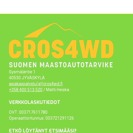
Sysmäläntie 1
40530 JYVÄSKYLÄ
asiakaspalvelu(at)cros4wd.fi
+358 400 513 520
/ Matti Heiska
VERKKOLASKUTIEDOT
OVT: 003717611780
Operaattoritunnus: 003721291126
ETKÖ LÖYTÄNYT ETSIMÄÄSI?