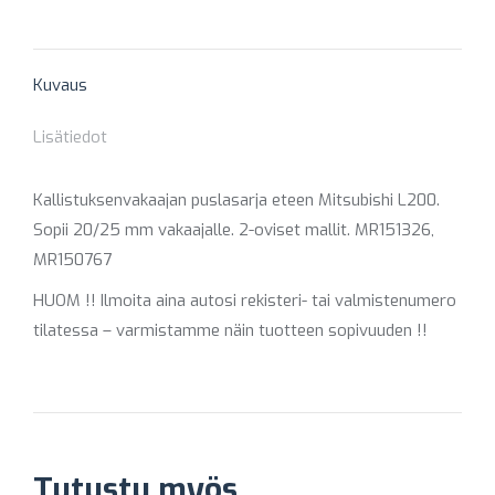
on
on
on
on
on
X
Pinterest
Facebook
LinkedIn
WhatsApp
Kuvaus
Lisätiedot
Kallistuksenvakaajan puslasarja eteen Mitsubishi L200.
Sopii 20/25 mm vakaajalle. 2-oviset mallit. MR151326,
MR150767
HUOM !! Ilmoita aina autosi rekisteri- tai valmistenumero
tilatessa – varmistamme näin tuotteen sopivuuden !!
Tutustu myös