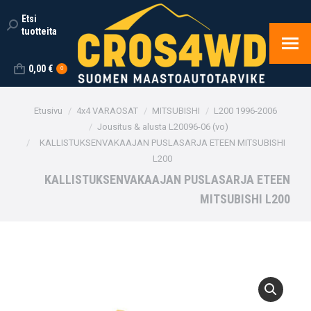
Etsi
Search:
tuotteita
0,00
€
0
You are here:
Etusivu
4x4 VARAOSAT
MITSUBISHI
L200 1996-2006
Jousitus & alusta L20096-06 (vo)
KALLISTUKSENVAKAAJAN PUSLASARJA ETEEN MITSUBISHI
L200
KALLISTUKSENVAKAAJAN PUSLASARJA ETEEN
MITSUBISHI L200