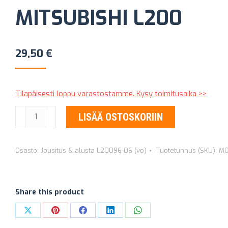
MITSUBISHI L200
29,50
€
Tilapäisesti loppu varastostamme. Kysy toimitusaika >>
KALLISTUKSENVAKAAJAN
LISÄÄ OSTOSKORIIN
PUSLASARJA
ETEEN
Osasto:
Jousitus & alusta L20096-06 (vo)
Tuotetunnus (SKU):
MO
MITSUBISHI
L200
määrä
Share this product
Share
Share
Share
Share
Share