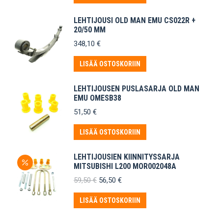
LEHTIJOUSI OLD MAN EMU CS022R +
20/50 MM
348,10
€
LISÄÄ OSTOSKORIIN
LEHTIJOUSEN PUSLASARJA OLD MAN
EMU OMESB38
51,50
€
LISÄÄ OSTOSKORIIN
LEHTIJOUSIEN KIINNITYSSARJA
MITSUBISHI L200 MOR002048A
Alkuperäinen
Nykyinen
59,50
€
56,50
€
hinta
hinta
oli:
on:
LISÄÄ OSTOSKORIIN
59,50 €.
56,50 €.