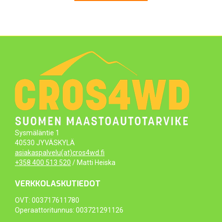
59,50 €.
49,50 €.
Sysmäläntie 1
40530 JYVÄSKYLÄ
asiakaspalvelu(at)cros4wd.fi
+358 400 513 520
/ Matti Heiska
VERKKOLASKUTIEDOT
OVT: 003717611780
Operaattoritunnus: 003721291126