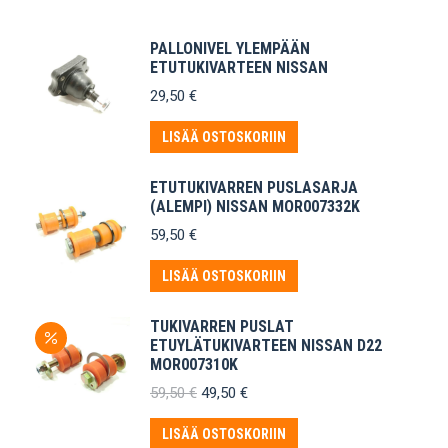
PALLONIVEL YLEMPÄÄN
ETUTUKIVARTEEN NISSAN
29,50
€
LISÄÄ OSTOSKORIIN
ETUTUKIVARREN PUSLASARJA
(ALEMPI) NISSAN MOR007332K
59,50
€
LISÄÄ OSTOSKORIIN
TUKIVARREN PUSLAT
ETUYLÄTUKIVARTEEN NISSAN D22
MOR007310K
Alkuperäinen
Nykyinen
59,50
€
49,50
€
hinta
hinta
oli:
on:
LISÄÄ OSTOSKORIIN