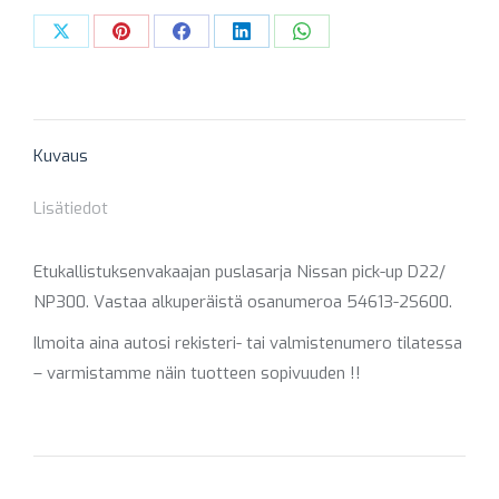
/
NP300
Share
Share
Share
Share
Share
MOR005464K
on
on
on
on
on
määrä
X
Pinterest
Facebook
LinkedIn
WhatsApp
Kuvaus
Lisätiedot
Etukallistuksenvakaajan puslasarja Nissan pick-up D22/
NP300. Vastaa alkuperäistä osanumeroa 54613-2S600.
Ilmoita aina autosi rekisteri- tai valmistenumero tilatessa
– varmistamme näin tuotteen sopivuuden !!