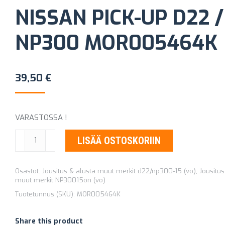
NISSAN PICK-UP D22 /
NP300 MOR005464K
39,50
€
VARASTOSSA !
KALLISTUKSENVAKAAJAN
LISÄÄ OSTOSKORIIN
PUSLASARJA
ETEEN
Osastot:
Jousitus & alusta muut merkit d22/np300-15 (vo)
,
Jousitus
NISSAN
muut merkit NP30015on (vo)
PICK-
Tuotetunnus (SKU):
MOR005464K
UP
D22
Share this product