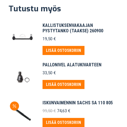
Tutustu myös
KALLISTUKSENVAKAAJAN
PYSTYTANKO (TAAKSE) 260900
19,50
€
LISÄÄ OSTOSKORIIN
PALLONIVEL ALATUKIVARTEEN
33,50
€
LISÄÄ OSTOSKORIIN
ISKUNVAIMENNIN SACHS SA 110 805
Alkuperäinen
Nykyinen
99,50
€
74,63
€
hinta
hinta
oli:
on:
LISÄÄ OSTOSKORIIN
99,50 €.
74,63 €.