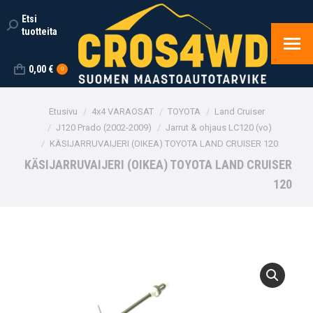
Etsi
Search:
tuotteita
0,00
€
0
You are here:
Etusivu
4x4 VARAOSAT
TOYOTA
Land Cruiser
J120 Prado (2002-2009)
Jarrut & ohjaus LC120 (vo)
KÄSIJARRUVAIJERI (OIKEA) TOYOTA LAND CRUISER 120
KÄSIJARRUVAIJERI (OIKEA) TOYOTA LAND CRUISER
120