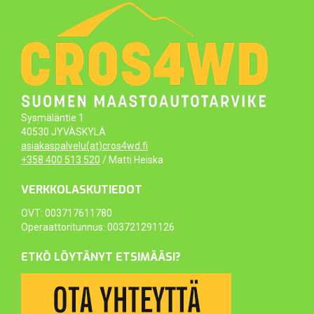
Sysmäläntie 1
40530 JYVÄSKYLÄ
asiakaspalvelu(at)cros4wd.fi
+358 400 513 520
/ Matti Heiska
VERKKOLASKUTIEDOT
OVT: 003717611780
Operaattoritunnus: 003721291126
ETKÖ LÖYTÄNYT ETSIMÄÄSI?