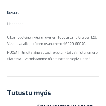
X
Pinterest
Facebook
LinkedIn
WhatsApp
Kuvaus
Lisätiedot
Oikeanpuoleinen käsijarruvaijeri Toyota Land Cruiser 120.
Vastaava alkuperäinen osanumero 46420-60070.
HUOM !! Ilmoita aina autosi rekisteri- tai valmistenumero
tilatessa – varmistamme näin tuotteen sopivuuden !!
Tutustu myös