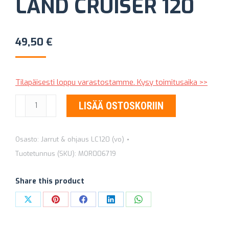
LAND CRUISER 120
49,50
€
Tilapäisesti loppu varastostamme. Kysy toimitusaika >>
KÄSIJARRUVAIJERI
LISÄÄ OSTOSKORIIN
(OIKEA)
TOYOTA
Osasto:
Jarrut & ohjaus LC120 (vo)
LAND
Tuotetunnus (SKU):
MOR006719
CRUISER
120
Share this product
määrä
Share
Share
Share
Share
Share
on
on
on
on
on