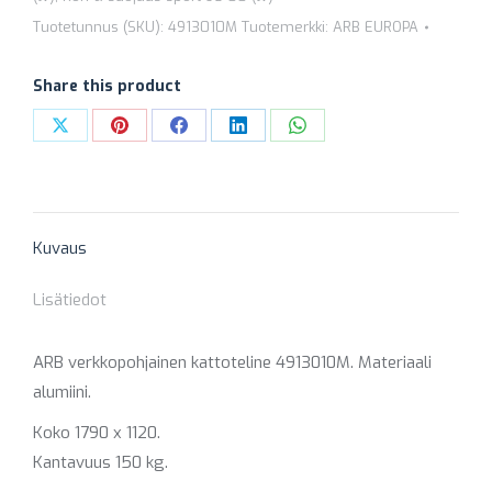
x
Tuotetunnus (SKU):
4913010M
Tuotemerkki:
ARB EUROPA
1120
4913010M
Share this product
määrä
Share
Share
Share
Share
Share
on
on
on
on
on
X
Pinterest
Facebook
LinkedIn
WhatsApp
Kuvaus
Lisätiedot
ARB verkkopohjainen kattoteline 4913010M. Materiaali
alumiini.
Koko 1790 x 1120.
Kantavuus 150 kg.