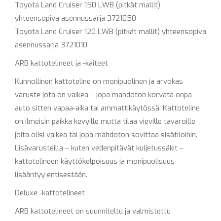
Toyota Land Cruiser 150 LWB (pitkät mallit)
yhteensopiva asennussarja 3721050
Toyota Land Cruiser 120 LWB (pitkät mallit) yhteensopiva
asennussarja 3721010
ARB kattotelineet ja -kaiteet
Kunnollinen kattoteline on monipuolinen ja arvokas
varuste jota on vaikea – jopa mahdoton korvata onpa
auto sitten vapaa-aika tai ammattikäytössä. Kattoteline
on ilmeisin paikka kevyille mutta tilaa vieville tavaroille
joita olisi vaikea tai jopa mahdoton sovittaa sisätiloihin.
Lisävarusteilla – kuten vedenpitävät kuljetussäkit –
kattotelineen käyttökelpoisuus ja monipuolisuus
lisääntyy entisestään.
Deluxe -kattotelineet
ARB kattotelineet on suunniteltu ja valmistettu