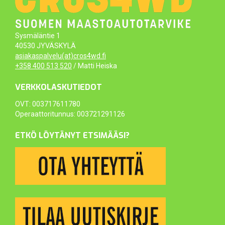
Sysmäläntie 1
40530 JYVÄSKYLÄ
asiakaspalvelu(at)cros4wd.fi
+358 400 513 520
/ Matti Heiska
VERKKOLASKUTIEDOT
OVT: 003717611780
Operaattoritunnus: 003721291126
ETKÖ LÖYTÄNYT ETSIMÄÄSI?