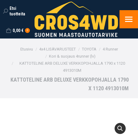
Etsi
Search:
tuotteita
0,00
€
0
You are here:
Etusivu
4x4 LISÄVARUSTEET
TOYOTA
4 Runner
Kori & suojaus 4runner (lv)
KATTOTELINE ARB DELUXE VERKKOPOHJALLA 1790 x 1120
4913010M
KATTOTELINE ARB DELUXE VERKKOPOHJALLA 1790
X 1120 4913010M