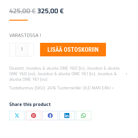
Alkuperäinen
Nykyinen
425,00
€
325,00
€
hinta
hinta
oli:
on:
VARASTOSSA !
425,00 €.
325,00 €.
KIERREJOUSET
LISÄÄ OSTOSKORIIN
OLD
MAN
Osastot:
Jousitus & alusta OME Y60 (lv)
,
Jousitus & alusta
EMU
OME Y60 (vo)
,
Jousitus & alusta OME Y61 (lv)
,
Jousitus &
2416
alusta OME Y61 (vo)
+100
Tuotetunnus (SKU):
2416
Tuotemerkki:
OLD MAN EMU
MM
RACE
Share this product
määrä
Share
Share
Share
Share
Share
on
on
on
on
on