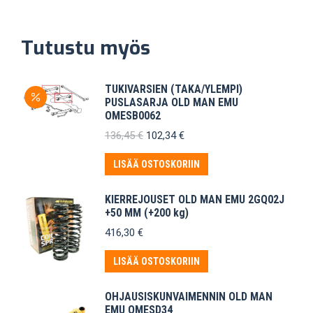
Tutustu myös
TUKIVARSIEN (TAKA/YLEMPI)
PUSLASARJA OLD MAN EMU
OMESB0062
Alkuperäinen
Nykyinen
136,45
€
102,34
€
hinta
hinta
oli:
on:
LISÄÄ OSTOSKORIIN
136,45 €.
102,34 €.
KIERREJOUSET OLD MAN EMU 2GQ02J
+50 MM (+200 kg)
416,30
€
LISÄÄ OSTOSKORIIN
OHJAUSISKUNVAIMENNIN OLD MAN
EMU OMESD34