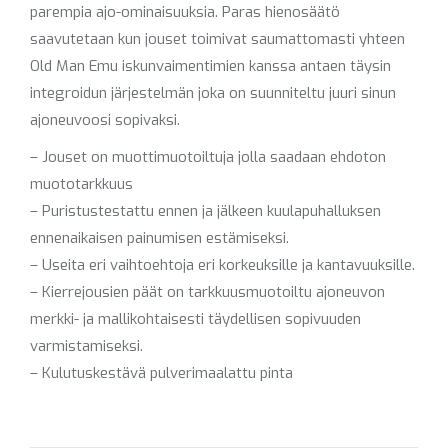
parempia ajo-ominaisuuksia. Paras hienosäätö
saavutetaan kun jouset toimivat saumattomasti yhteen
Old Man Emu iskunvaimentimien kanssa antaen täysin
integroidun järjestelmän joka on suunniteltu juuri sinun
ajoneuvoosi sopivaksi.
– Jouset on muottimuotoiltuja jolla saadaan ehdoton
muototarkkuus
– Puristustestattu ennen ja jälkeen kuulapuhalluksen
ennenaikaisen painumisen estämiseksi.
– Useita eri vaihtoehtoja eri korkeuksille ja kantavuuksille.
– Kierrejousien päät on tarkkuusmuotoiltu ajoneuvon
merkki- ja mallikohtaisesti täydellisen sopivuuden
varmistamiseksi.
– Kulutuskestävä pulverimaalattu pinta