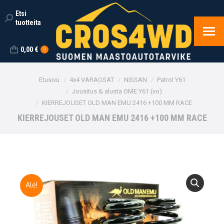
Etsi
Search:
tuotteita
0,00
€
0
You are here:
Etusivu
4x4 VARAOSAT
NISSAN
Patrol Y61
Jousitus & alusta OME Y61 (vo)
KIERREJOUSET OLD MAN EMU 2416 +100 MM RACE
KIERREJOUSET OLD MAN EMU 2416 +100 MM RACE
Ale!