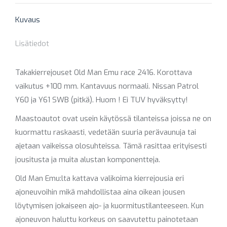
X
Pinterest
Facebook
LinkedIn
WhatsApp
Kuvaus
Lisätiedot
Takakierrejouset Old Man Emu race 2416. Korottava
vaikutus +100 mm. Kantavuus normaali. Nissan Patrol
Y60 ja Y61 SWB (pitkä). Huom ! Ei TUV hyväksytty!
Maastoautot ovat usein käytössä tilanteissa joissa ne on
kuormattu raskaasti, vedetään suuria perävaunuja tai
ajetaan vaikeissa olosuhteissa. Tämä rasittaa erityisesti
jousitusta ja muita alustan komponentteja.
Old Man Emu:lta kattava valikoima kierrejousia eri
ajoneuvoihin mikä mahdollistaa aina oikean jousen
löytymisen jokaiseen ajo- ja kuormitustilanteeseen. Kun
ajoneuvon haluttu korkeus on saavutettu painotetaan