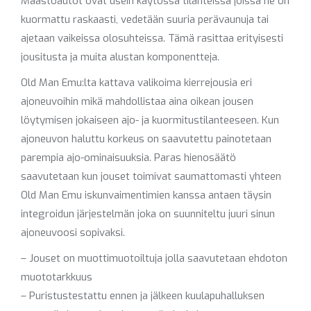
Maastoautot ovat usein käytössä tilanteissa joissa ne on
kuormattu raskaasti, vedetään suuria perävaunuja tai
ajetaan vaikeissa olosuhteissa. Tämä rasittaa erityisesti
jousitusta ja muita alustan komponentteja.
Old Man Emu:lta kattava valikoima kierrejousia eri
ajoneuvoihin mikä mahdollistaa aina oikean jousen
löytymisen jokaiseen ajo- ja kuormitustilanteeseen. Kun
ajoneuvon haluttu korkeus on saavutettu painotetaan
parempia ajo-ominaisuuksia. Paras hienosäätö
saavutetaan kun jouset toimivat saumattomasti yhteen
Old Man Emu iskunvaimentimien kanssa antaen täysin
integroidun järjestelmän joka on suunniteltu juuri sinun
ajoneuvoosi sopivaksi.
– Jouset on muottimuotoiltuja jolla saavutetaan ehdoton
muototarkkuus
– Puristustestattu ennen ja jälkeen kuulapuhalluksen