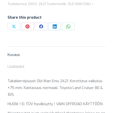
RACE
Tuotetunnus (SKU):
2421
Tuotemerkki:
OLD MAN EMU
2421
+75
Share this product
MM
Share
Share
Share
Share
Share
määrä
on
on
on
on
on
X
Pinterest
Facebook
LinkedIn
WhatsApp
Kuvaus
Lisätiedot
Takakierrejouset Old Man Emu 2421. Korottava vaikutus
+75 mm. Kantavuus normaali. Toyota Land Cruiser 80 &
105.
HUOM ! Ei TÜV hyväksytty ! VAIN OFFROAD KÄYTTÖÖN