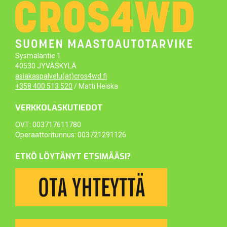
Sysmäläntie 1
40530 JYVÄSKYLÄ
asiakaspalvelu(at)cros4wd.fi
+358 400 513 520
/ Matti Heiska
VERKKOLASKUTIEDOT
OVT: 003717611780
Operaattoritunnus: 003721291126
ETKÖ LÖYTÄNYT ETSIMÄÄSI?