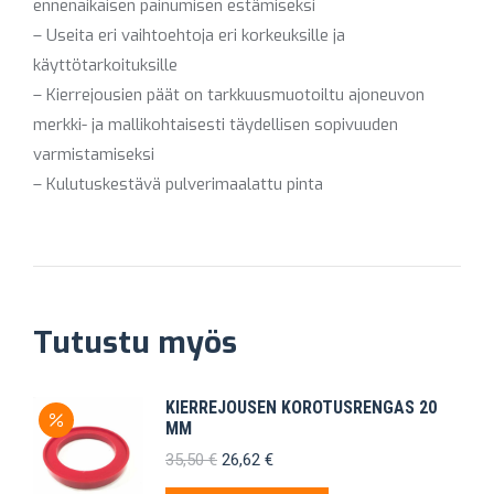
ennenaikaisen painumisen estämiseksi
– Useita eri vaihtoehtoja eri korkeuksille ja
käyttötarkoituksille
– Kierrejousien päät on tarkkuusmuotoiltu ajoneuvon
merkki- ja mallikohtaisesti täydellisen sopivuuden
varmistamiseksi
– Kulutuskestävä pulverimaalattu pinta
Tutustu myös
KIERREJOUSEN KOROTUSRENGAS 20
MM
Alkuperäinen
Nykyinen
35,50
€
26,62
€
hinta
hinta