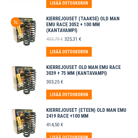
oli:
on:
LISÄÄ OSTOSKORIIN
35,50 €.
26,62 €.
KIERREJOUSET (TAAKSE) OLD MAN
EMU RACE 3052 + 100 MM
(KANTAVAMPI)
Alkuperäinen
Nykyinen
433,75
€
325,31
€
hinta
hinta
oli:
on:
LISÄÄ OSTOSKORIIN
433,75 €.
325,31 €.
KIERREJOUSET OLD MAN EMU RACE
3039 + 75 MM (KANTAVAMPI)
303,25
€
LISÄÄ OSTOSKORIIN
KIERREJOUSET (ETEEN) OLD MAN EMU
2419 RACE +100 MM
414,50
€
LISÄÄ OSTOSKORIIN