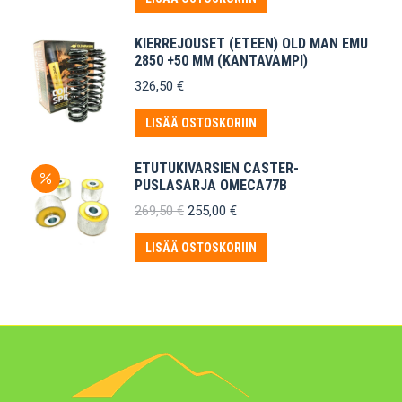
KIERREJOUSET (ETEEN) OLD MAN EMU
2850 +50 MM (KANTAVAMPI)
326,50
€
LISÄÄ OSTOSKORIIN
ETUTUKIVARSIEN CASTER-
PUSLASARJA OMECA77B
Alkuperäinen
Nykyinen
269,50
€
255,00
€
hinta
hinta
oli:
on:
LISÄÄ OSTOSKORIIN
269,50 €.
255,00 €.